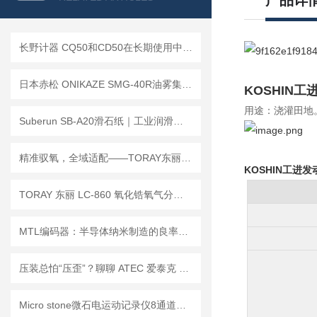
产品详
长野计器 CQ50和CD50在长期使用中的维护保养有什么不同？
日本赤松 ONIKAZE SMG-40R油雾集成机——让机床油雾治理回归简单
KOSHIN
用途：浇灌田地
Suberun SB-A20滑石纸｜工业润滑新标，高效作业好帮手
精准驭氧，全域适配——TORAY东丽氧气分析仪各型号优势解析
KOSHIN工进
TORAY 东丽 LC-860 氧化锆氧气分析仪安装指南
MTL编码器：半导体纳米制造的良率基石与精度保障
压装总怕“压歪”？聊聊 ATEC 爱泰克 FGU-L 低压小型压入自由导向单元
Micro stone微石电运动记录仪8通道紧凑型无线电运动记录仪MVP-RF8-JC简介