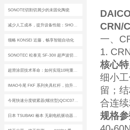
SONOTE切割切屑少的未固化陶瓷
DAI
CRN/
减少人工成本，提升设备性能：SHOWA电动泵 LCA系列润滑单元的核心优势
一、C
领略 KONSEI 近藤，畅享智能自动化
1. CR
SONOTEC 松泰克 SF-30II 超声波切割机应用实例
核心特
超滑涂层技术革命：如何实现10吨重物轻松滑动？
细小工
IMAO今尾 FKF 系列夹具杠杆，抬升解锁自由换向，工装治具快速锁紧通用
留；结
合连续
今尾快速分度锁紧器(螺丝型)QCIC07M12-3P
规格参
日本 TSUBAKI 椿本 无刷电机驱动器｜精准驱动，高效可靠
40-6