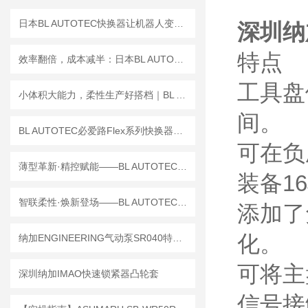
日本BL AUTOTEC快换器让机器人变身“全能战士”
深圳纳
特点
效率翻倍，成本减半：日本BL AUTOTEC快换器让机器人变身“全能战士”
工具盘
小体积大能力，柔性生产好搭档｜BL AUTOTEC必爱路FlexR‑25旋转快换器
间。
BL AUTOTEC必爱路Flex系列快换器：赋能汽车制造，柔性技术解锁高效生产
可在负
薄型革新·精控赋能——BL AUTOTEC必爱路新品USP系列快换器技术解析
装备1
智联柔性·焕新登场——BL AUTOTEC必爱路新品GC系列快换器技术解析
添加了
化。
纳加ENGINEERING气动泵SR040特性原理
可将主
深圳纳加IMAO快速锁紧器凸轮套
信号接