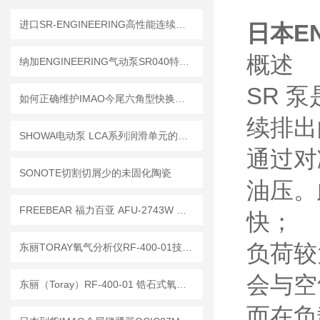
进口SR-ENGINEERING高性能连续排放液压泵
日本EN
概述
纳加ENGINEERING气动泵SR040特性原理
SR 
如何正确维护IMAO今尾六角型快换夹具延长使用寿命？
续排出
SHOWA电动泵 LCA系列润滑单元的核心优势
通过对
SONOTE切割切屑少的未固化陶瓷
油压。
FREEBEAR 福力百亚 AFU-2743W 万向球单元，高效适配精密制造与重型工况
快；
负荷较
东丽TORAY氧气分析仪RF-400-01技术文章
会与空
东丽（Toray）RF-400-01 锆石式氧气浓度计工作原理解析
而在负