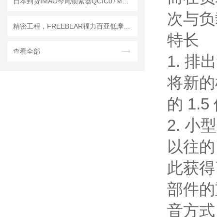
日本到货IMAO今尾锁紧器QCIC07M12-3P
次与负
精密工程，FREEBEAR福力百亚低摩擦万向滚珠让每次转动都精准无误
特长
查看全部
1. 排
将新的
的 1
2. 小
以往的 
此获得
部件的
音方式