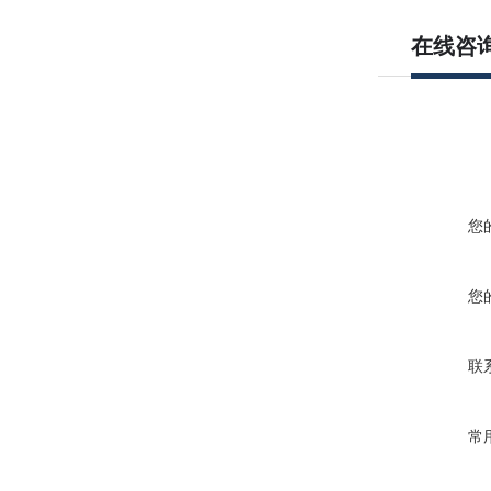
在线咨
您
您
联
常