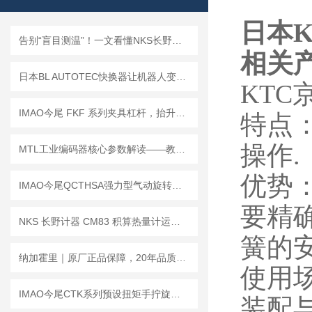
日本
告别“盲目测温”！一文看懂NKS长野计器TF系列温度计的硬核原理
相关
日本BL AUTOTEC快换器让机器人变身“全能战士”
KTC
IMAO今尾 FKF 系列夹具杠杆，抬升解锁自由换向，工装治具快速锁紧通用
特点
操作.
MTL工业编码器核心参数解读——教你按数据表精准锁定型号
优势
IMAO今尾QCTHSA强力型气动旋转夹钳｜强力夹持，高效旋转，赋能智造升级
要精
NKS 长野计器 CM83 积算热量计运算部 维修保养指南
簧的安
纳加霍里｜原厂正品保障，20年品质坚守，赋能三大核心赛道
使用
IMAO今尾CTK系列预设扭矩手拧旋钮的安装步骤及常见问题解答
装配