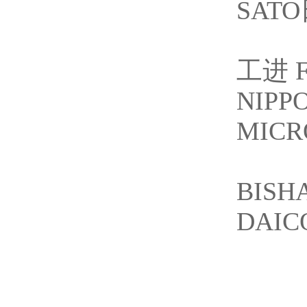
SAT
工进 
NIP
MICR
BIS
DAI