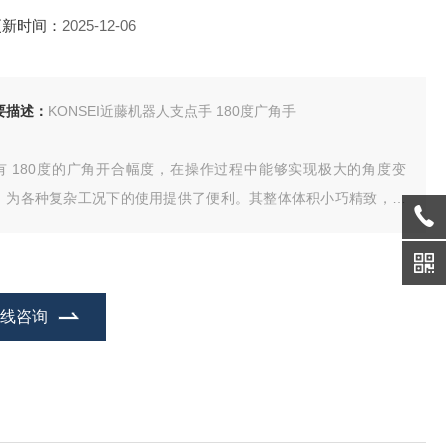
更新时间：
2025-12-06
要描述：
KONSEI近藤机器人支点手 180度广角手
有 180度的广角开合幅度，在操作过程中能够实现极大的角度变
，为各种复杂工况下的使用提供了便利。其整体体积小巧精致，却
含着强劲的夹持力量，能够轻松应对多种类型和尺寸的工件抓取任
。
作极为简便
在线咨询