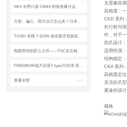
无需兼容调
NKS 长野计器 CM83 积算热量计运算部 维修保养指南
高精度：一
CKD 系列
方形、偏心、四方法兰怎么夹？日本PMT先锋异形件专用四爪卡盘给出答案
长行程与强
件，对于一
TOSEI 东精 T-520N 迷你真空包装机｜常见问题全解・稳定封装无忧
四爪设计：
适用性强：
电能管控的匠心之作——TSC东京精电核心电力器件深度解析
结构稳定：
FREEBEAR福力百亚Y-type万向球 高效运输
CKA 系列
高精度定位
查看全部
灵活的爪型
紧凑的设计
规格