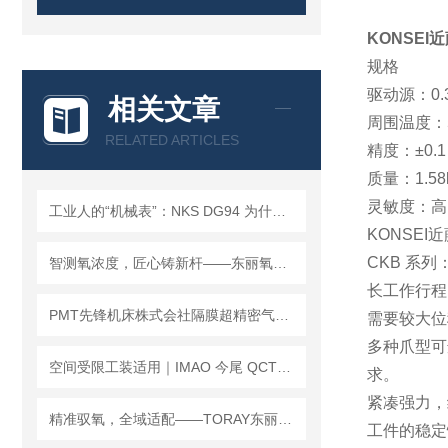
KONSEI
规格
驱动源：0.3
相关文章
周围温度：
RELATED ARTICLES
精度：±0.1
质量：1.58
灵敏度：高
工业人的“机械表”：NKS DG94 为什么值得备一台？
KONSEI
CKB 系列
智测氧浓度，匠心铸新杆——东丽氧气分析仪，解锁工业监测新范式
长工作行程
PMT先锋机床株式会社隔膜超精密气动卡盘4HN6/4HN8产品详细介绍
需要较大位
多种爪型可
空间受限工装适用｜IMAO 今尾 QCTHA0525-10 避位夹具介绍
求。
紧凑强力，
精准驭氧，全域适配——TORAY东丽氧气分析仪各型号优势解析
工件的稳定