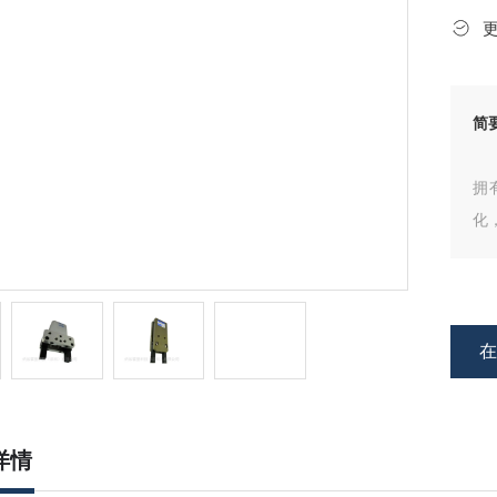
简
拥
化
蕴
务
操
详情