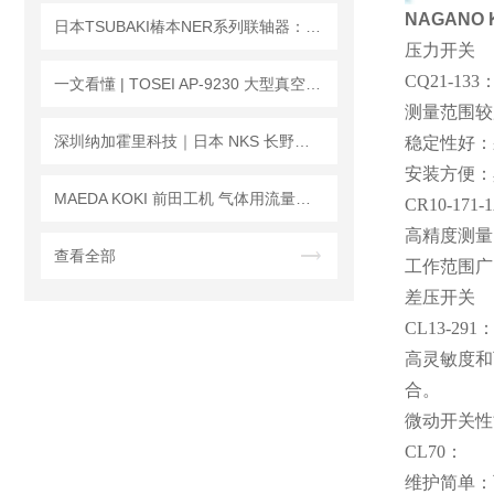
NAGANO
日本TSUBAKI椿本NER系列联轴器：高扭矩弹性联轴器安装与选型指导
压力开关
CQ21-133
一文看懂 | TOSEI AP-9230 大型真空包装机是如何工作的？
测量范围较
深圳纳加霍里科技｜日本 NKS 长野计器 CM83 积算热量计运算部
稳定性好：
安装方便：
MAEDA KOKI 前田工机 气体用流量计｜精准监测 适配多工况气体流量检测
CR10-171-
高精度测量
查看全部
工作范围广
差压开关
CL13-291
高灵敏度和
合。
微动开关性
CL70：
维护简单：