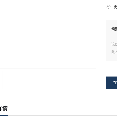
简
该
微
品
详情