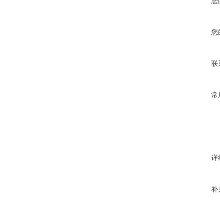
您
您
联
常
详
补