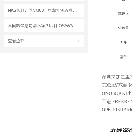
NKS长野计器CM83：智慧能源管理的核心引擎
减速比
车间粉尘总是清不净？聊聊 OSAWA 大泽 SC 系列的“吸尘逻辑”
轴放置
查看全部
力矩
型号
深圳纳加霍里
TORAY东丽 MT
ONOSOKKI小
工进 FREEBE
OPK BISHA
在线咨