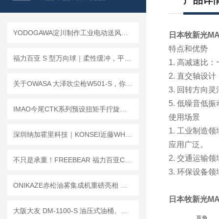
产品详
YODOGAWA淀川制作工业电动送风机说明
日本牧新光MA
特点和优势
福力百亚 S 型万向球｜柔性缓冲，平稳输送
1. 高减速比：
2. 直交轴
关于OWASA 大泽吹尘枪W501-S，你可能不知道的几个使用细节
3. 回转方
5. 低噪音
IMAO今尾CTK系列预设扭矩手拧旋钮的安装步骤及常见问题解答
使用场景
1. 工业制
深圳纳加霍里科技｜KONSEI近藤WHB批次型晶圆搬运手 批量晶圆洁净转运专用
应用广泛。
2. 交通运
不只是承重！FREEBEAR 福力百亚C-12HA 法兰万向球的工作原理深度解析。
3. 环保设
ONIKAZE赤松油雾集成机重磅亮相 以三重核心优势树立工业净化新范式
日本牧新光MA
大阪大友 DM-1100-S 油压式油桶、酸液搬运车简介
直角。