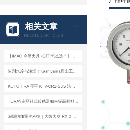
产品详
相关文章
RELATED ARTICLES
【IMAO 今尾夹具“杠杆”怎么选？】—— 快速搞定快捷夹具/夹紧器选型
告别水冷与油烟！Kashiyama樫山工业NeoDry E系列便携干泵，高效·省心
KOTOHIRA 琴平 KTV-CR1-SUS 洁净室不锈钢吸尘器 · 规范装配与启用
TORAY东丽针式传感器如何提高材料测试的准确性
深圳纳加霍里科技｜大阪大友 RX-2 托盘型油桶搬运车，油桶装卸一步到位！