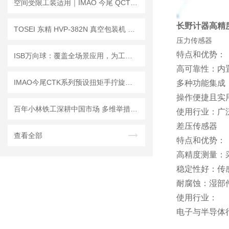
空间受限工装适用｜IMAO 今尾 QCTHA0525-10 避位夹具介绍
长野计器高精度
TOSEI 东精 HVP‑382N 真空包装机 产品细节解析
压力传感器
特点和优势：
ISB万向球：覆盖全场景应用，为工业传输提供无阻、精准、可靠的基石
高可靠性：内
IMAO今尾CTK系列预设扭矩手拧旋钮的常见问题解答
多种功能集成
操作便捷且实
百年小林铁工深耕中国市场 多维举措赋能精密制造
使用行业：广
差压传感器
查看全部
特点和优势：
高精度测量：
稳定性好：传
耐腐蚀：湿部
使用行业：
电子与半导体