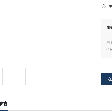
简
用
位
详情