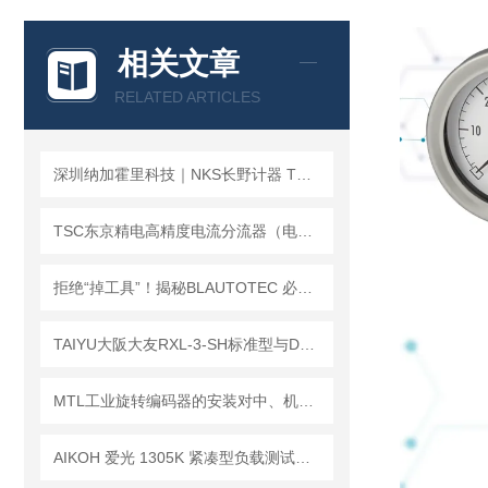
相关文章
RELATED ARTICLES
深圳纳加霍里科技｜NKS长野计器 TW 重电设备专用接触接点压力式温度计
TSC东京精电高精度电流分流器（电流分配器）
拒绝“掉工具”！揭秘BLAUTOTEC 必爱路 QC-166 快换盘的机械锁止逻辑
TAIYU大阪大友RXL-3-SH标准型与DML-1100-SH/RXL防爆款的主要区别
MTL工业旋转编码器的安装对中、机械连接与电气接线注意事项
AIKOH 爱光 1305K 紧凑型负载测试仪｜小巧机身，精准测量