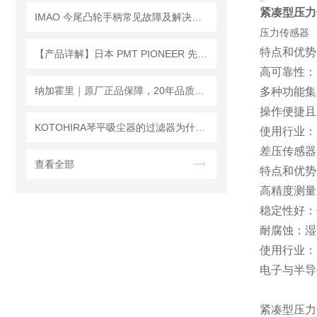
紧凑型压力传
IMAO 今尾凸轮手柄常见故障及解决方法有哪些？
压力传感器
特点和优势
【产品详解】日本 PMT PIONEER 先锋 双爪旋转气动夹头 100-2-2.5
高可靠性：
纳加霍里｜原厂正品保障，20年品质坚守，赋能三大核心赛道
多种功能集
操作便捷且
KOTOHIRA琴平吸尘器的过滤器为什么要用ULPA，不用更常见的HEPA？
使用行业：
差压传感器
查看全部
特点和优势
高精度测量
稳定性好：
耐腐蚀：湿
使用行业：
电子与半导
紧凑型压力传