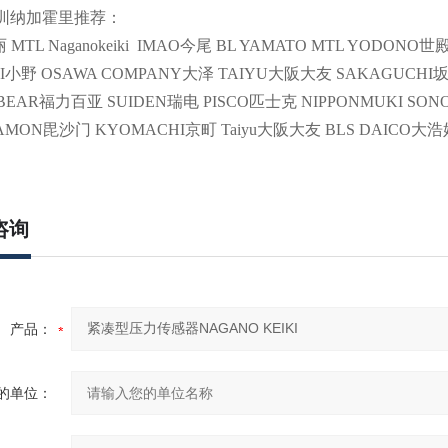
rl深圳纳加霍里推荐：
MTL Naganokeiki IMAO今尾 BL YAMATO MTL YODONO世殿 C
I小野 OSAWA COMPANY大泽 TAIYU大阪大友 SAKAGUCHI
BEAR福力百亚 SUIDEN瑞电 PISCO匹士克 NIPPONMUKI SON
HAMON毘沙门 KYOMACHI京町 Taiyu大阪大友 BLS DAICO大
咨询
产品：
的单位：