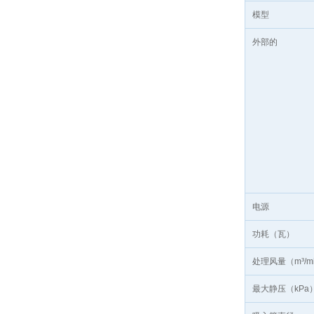
模型
外部的
电源
功耗（瓦）
处理风量（m³/m
最大静压（kPa