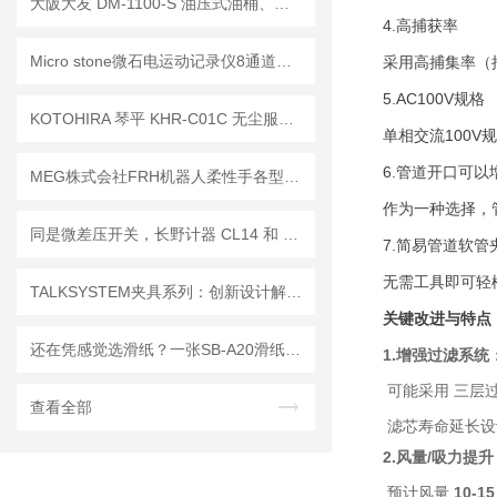
大阪大友 DM-1100-S 油压式油桶、酸液搬运车简介
4.
高捕获率
Micro stone微石电运动记录仪8通道紧凑型无线电运动记录仪MVP-RF8-JC简介
采用高捕集率（
5.AC100V
规格
KOTOHIRA 琴平 KHR-C01C 无尘服除尘机的的除静电功能具体是如何实现的？
单相交流
100V
规
6.
管道开口可以
MEG株式会社FRH机器人柔性手各型号技术介绍
作为一种选择，
同是微差压开关，长野计器 CL14 和 CL13 哪里不一样？
7.
简易管道软管
无需工具即可轻
TALKSYSTEM夹具系列：创新设计解决螺丝夹具痛点，提升安全性与效率！
关键改进与特点
还在凭感觉选滑纸？一张SB-A20滑纸能不能用，看这4点就够了
1.增强过滤系统
可能采用 三层过
查看全部
滤芯寿命延长设
2.风量/吸力提升
预计风量
10-15