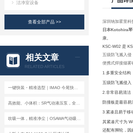
产品详
洁净室设备
深圳纳加霍里科
查看全部产品 >>
日本Kotohi
康。
KSC-W02 
五级防飞溅入侵
相关文章
便携式焊接烟雾
RELATED ARTICLES
1.
多重安全结构
五级防飞溅侵入
一键快装・精准选型｜IMAO 今尾快速锁紧系列选型指南
2.
非常容易清洁
防撞板是最容易
高效能、小体积：SR气动液压泵，全面升级，打造紧凑耐用的工业新动力！
3.
紧凑且易于移
吹吸一体，精准净尘｜OSAWA气动吸尘喷枪W301应用案例
其紧凑尺寸为
W4
还配有脚轮，因