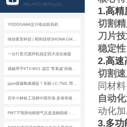
查看全部产品 >>
RELATED ARTICLES
1.高
切割精
YODOGAWA淀川电动鼓风机
刀片技
纳加霍里科技 | 昭和技研SHOWA GIKEN RXH系列旋转接头
稳定性
一台行星式搅拌机搞定四大混合难题
2.高
揭秘琴平KTV-MV1 滤芯“零衰减”的核心秘密，原来90%的人都做错了这一步。
切割速
同材料
ppm级漏氧难捕捉？东丽 LC-750L 用氧化锆技术守住高纯气体的质量底线
自动化
百年小林铁工深耕中国市场 多维举措赋能精密制造
动化加
PMT下颚滑动精密气压盘选购指南：精准匹配需求，选对不选贵
3.多