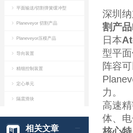
平面输送/切割弹簧缓冲型
深圳纳
Planeveyor 切割产品
割产品
日本
A
Planeveyor压模产品
型平面
导向装置
阵容可
精细控制装置
Pla
定心单元
力。
隔震滑块
高速精
万向滚珠
体、电
相关文章
核心特