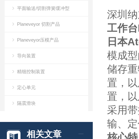
平面输送/切割弹簧缓冲型
深圳纳
Planeveyor 切割产品
工作台
日本
A
Planeveyor压模产品
模成型
导向装置
储存重
精细控制装置
置，以
定心单元
置，以
隔震滑块
采用带
万向滚珠
输、定
相关文章
核心特