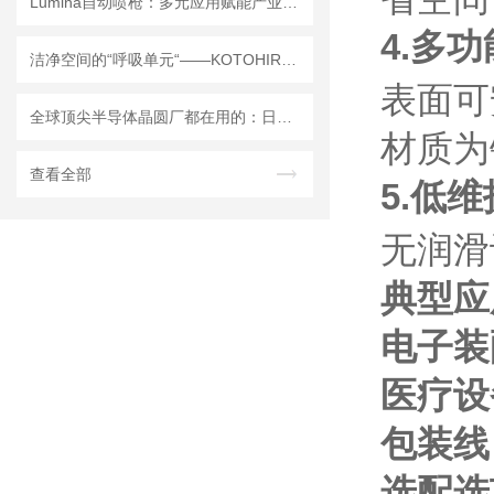
Lumina自动喷枪：多元应用赋能产业升级，科学选型解锁高效生产
4.多
洁净空间的“呼吸单元“——KOTOHIRA 琴平非标定制 FFU 风扇过滤单元产品解析
表面可
全球顶尖半导体晶圆厂都在用的：日本坂口电热SAKAGUCHI加热膜
材质为
查看全部
5.低维
无润滑
典型应
电子装
医疗设
包装线
选配选