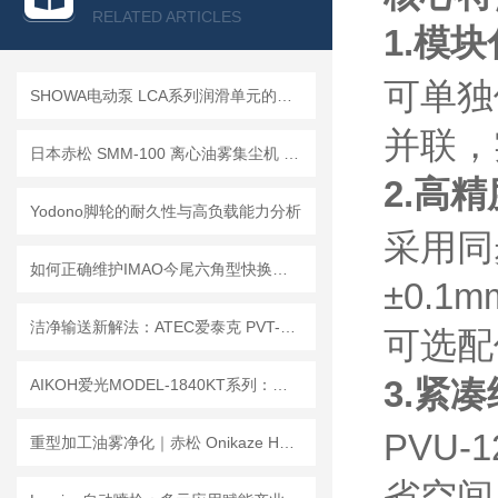
查看全部产品 >>
RELATED ARTICLES
1.模
可单独
SHOWA电动泵 LCA系列润滑单元的核心优势
并联，
日本赤松 SMM-100 离心油雾集尘机 无滤芯免维护机床油雾收集设备
2.高
Yodono脚轮的耐久性与高负载能力分析
采用同
如何正确维护IMAO今尾六角型快换夹具延长使用寿命？
±0.
洁净输送新解法：ATEC爱泰克 PVT-50H 排尘型预制万向滚珠台细节拆解
可选配
3.紧
AIKOH爱光MODEL-1840KT系列：数显式弹簧拉压试验机精密检测方案
PVU
重型加工油雾净化｜赤松 Onikaze HVS-300 油雾集尘机
省空间