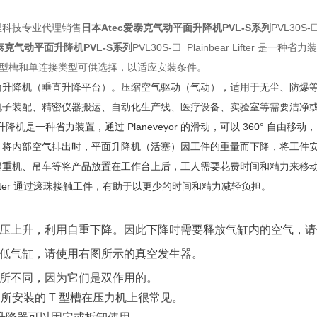
里科技专业代理销售
日本Atec爱泰克气动平面升降机PVL-S系列
PVL30S
爱泰克气动平面升降机PVL-S系列
PVL30S-☐
Plainbear Lifter
T型槽和单连接类型可供选择，以适应安装条件。
面升降机（垂直升降平台）。压缩空气驱动（气动），适用于无尘、防爆
电子装配、精密仪器搬运、自动化生产线、医疗设备、实验室等需要洁净
yor 升降机是一种省力装置，通过 Planeveyor 的滑动，可以 360°
，将内部空气排出时，平面升降机（活塞）因工件的重量而下降，将工件
起重机、吊车等将产品放置在工作台上后，工人需要花费时间和精力来移
ar Lifter 通过滚珠接触工件，有助于以更少的时间和精力减轻负担。
压上升，利用自重下降。因此下降时需要释放气缸内的空气，请
低气缸，请使用右图所示的真空发生器。
所不同，因为它们是双作用的。
系列所安装的 T 型槽在压力机上很常见。