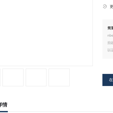
简
n
抬
以
气
物
滚
详情