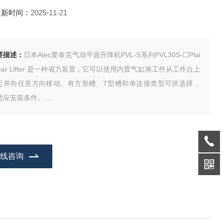
更新时间：
2025-11-21
要描述：
日本Atec爱泰克气动平面升降机PVL-S系列PVL30S-☐Plai
bear Lifter 是一种省力装置，它可以使用内置气缸将工件从工作台上
起并向任意方向移动。有方形槽、T型槽和单连接类型可供选择，
适应安装条件。
动Planeveyor升降机是一种省力装置，可以通过内置气缸将被输送
体从台面抬起，并可在360°范围内向任意方向移动定位。
柱型在直线运动中摩擦阻力比球型小，因此移动性更
在线咨询