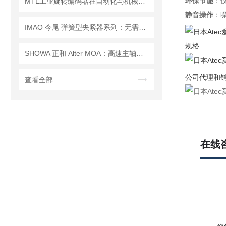
环保节能
：
MTL工业旋转编码器在自动化与机械制造中的关键作用
静音操作
：
IMAO 今尾 弹簧型夹紧器系列：无需工具的袖珍型夹紧器
规格
SHOWA 正和 Alter MOA：高速主轴的精密润滑守护
公司代理和
查看全部
在线