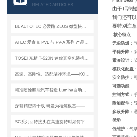
查看全部产品 >>
Plainb
RELATED ARTICLES
由于T型槽
我们还可以
要特别注意
BL AUTOTEC 必爱路 ZEUS 微型快换盘 工作原理解析
核心特点
ATEC 爱泰克 PVL 与 PV-A 系列 产品差异及细节说明
无尘防爆
：
平稳升降
：
TOSEI 东精 T-520N 迷你真空包装机｜常见问题全解・稳定封装无忧
紧凑设计
：
模块化配置
高速、高刚性、适配洁净环境——KONSEI 近藤 LHAC 系列直线导轨平行卡爪
安全防护
：
可选功能
精准喷涂赋能汽车智造 Lumina自动喷枪筑牢产业升级核心支撑
控制方式
：
附加配件
：
深耕精密四十载 研发为核筑根基——解码PMT先锋机床株式会社的技术之路
多段升降
：
优势
SC系列回转接头在高速旋转时如何平衡密封性和使用寿命？
低维护
：气