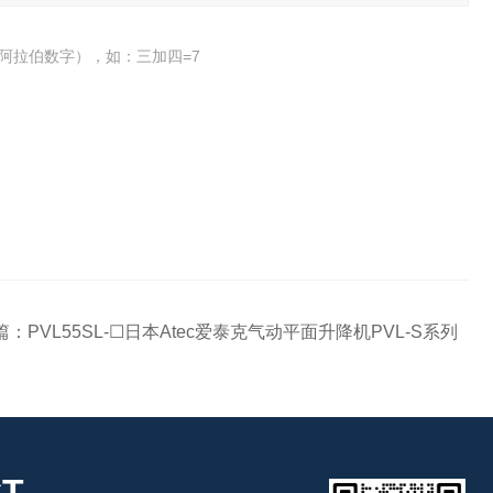
阿拉伯数字），如：三加四=7
篇：
PVL55SL-☐日本Atec爱泰克气动平面升降机PVL-S系列
T