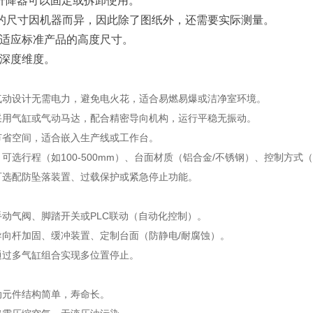
ear 升降器可以固定或拆卸使用。
的尺寸因机器而异，因此除了图纸外，还需要实际测量。
适应标准产品的高度尺寸。
深度维度。
气动设计无需电力，避免电火花，适合易燃易爆或洁净室环境。
采用气缸或气动马达，配合精密导向机构，运行平稳无振动。
节省空间，适合嵌入生产线或工作台。
：可选行程（如100-500mm）、台面材质（铝合金/不锈钢）、控制方式
可选配防坠落装置、过载保护或紧急停止功能。
手动气阀、脚踏开关或PLC联动（自动化控制）。
导向杆加固、缓冲装置、定制台面（防静电/耐腐蚀）。
通过多气缸组合实现多位置停止。
动元件结构简单，寿命长。