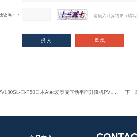
验证码：
请输入计算结果（填写
PVL30SL-☐-P50日本Atec爱泰克气动平面升降机PVL-S系列
下一
CONTAC