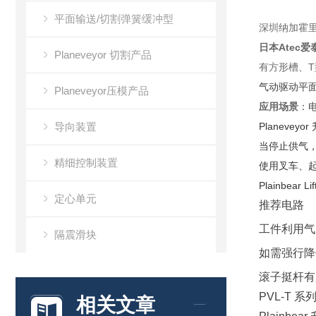
平面输送/切割弹簧缓冲型
深圳纳加霍
日本Atec
Planeveyor 切割产品
有方形槽、
气动驱动平
Planeveyor压模产品
应用场景
：
导向装置
Planeve
当停止供气
精细控制装置
使用叉车、
Plainbe
定心单元
推荐电路
工件利用气
隔震滑块
如需强行降
万向滚珠
滚子挺杆有
PVL-T 
相关文章