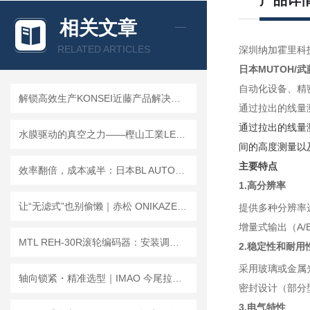
产品详
相关文章
RELATED ARTICLES
深圳纳加霍里科
日本MUTOH/
自动化设备、精
解锁高效生产KONSEI近藤产品解决方案全解析
通过拉出的线量
通过拉出的线量
水膜驱动的真空之力——樫山工業LEH/LEM系列真空泵原理及维保要义
间的高度测量以
主要特点
效率翻倍，成本减半：日本BL AUTOTEC快换器让机器人变身“全能战士”
1.高分辨率
让“无滤式”也别偷懒｜赤松 ONIKAZE SMM-150 油雾集尘机维保实操指引
提供多种分辨率
增量式输出（A/
MTL REH-30R滚轮编码器：安装调试+运维全流程指南
2.稳定性和耐用
采用玻璃或金属
轴向锁紧・精准选型｜IMAO 今尾拉杆式快速锁紧产品全系列选型指南
密封设计（部分
3.电气特性