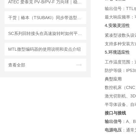
ATEC 爱泰克 PV‑B/PV‑F 万向球｜稳定输送，高效耐用
输出信号：TTL
最大响应频率：
干货｜椿本（TSUBAKI）同步带选型速查指南
4.安装灵活性
SC系列回转接头在高速旋转时如何平衡密封性和使用寿命？
紧凑型读数头设
支持多种安装方
MTL微型编码器的使用说明和卖点介绍
5.环境适应性
工作温度范围：
查看全部
防护等级：IP5
典型应用
数控机床（CN
激光切割机、3
半导体设备、自
接口与接线
输出信号
：A、
电源电压
：通常为