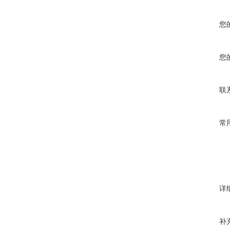
您
您
联
常
详
补