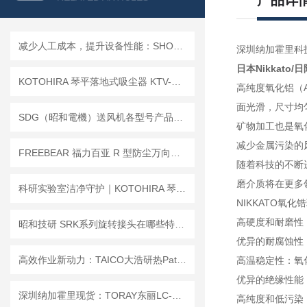
产品详
减少人工成本，提升设备性能：SHOWA电动泵 LCA系列润滑单元的核心优势
深圳纳加霍里科
日本Nikkato
KOTOHIRA 琴平落地式吸尘器 KTV-CR1-SUS 选型指南
高纯度氧化铝（A
面光滑，尺寸均
SDG（昭和電機）送风机各型号产品细节说明
矿物加工也是氧
减少金属污染的
FREEBEAR 福力百亚 R 型防尘万向球，360° 移位顺滑不卡滞！
随着科技的不断
磨介质将在更多
科研实验室洁净守护｜KOTOHIRA 琴平 KTV-MV1 超净吸尘，精准护航精密研究
NIKKATO
高硬度和耐磨性
昭和技研 SRK系列旋转接头在哪些特殊工况下需要特别注意防锈蚀措施？
优异的耐腐蚀性
高效作业新动力：TAICO大浩研热Patagun喷嘴，节能降耗的革命性产品
高温稳定性：氧
优异的绝缘性能
深圳纳加霍里现货：TORAY东丽LC-450A氧分析仪，适配半导体高纯制程监测
高纯度和低污染