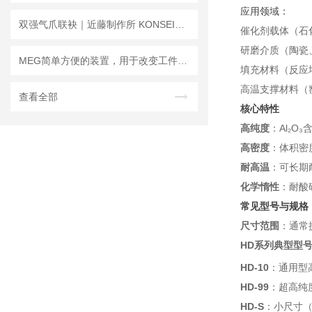
应用领域
：
双强气爪联袂｜近藤制作所 KONSEI×MEG 精密自动化夹持精选
催化剂载体（石
研磨介质（陶瓷
MEG简单方便的装置，用于改变工件的螺距PCU
填充材料（反应
高温支撑材料（
查看全部
核心特性
高纯度
：Al₂O
高密度
：体积密度
耐高温
：可长期
化学惰性
：耐酸
常见型号与规格
尺寸范围
：通常
HD系列典型型
HD-10
：通用型
HD-99
：超高纯度
HD-S
：小尺寸（