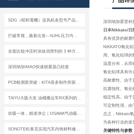
产品详
SDG（昭和電機）送风机各型号产品细节说明
深圳纳加霍里科
日本Nikkato
打破常规，焕新出发---NJHL压力均质机
具有优异的耐磨
NIKKATO
全面比较冲压时涂抹润滑剂的 3 种方法！Lumina ST-6-1.0X
用。氧化铝球的
温度分布，从而
深圳纳加IMAO快速锁紧器凸轮套
氧化铝球具有许
高耐磨性。由于
PCB检测新突破：KITA喜多制作所探针的创新应用与优势
抗腐蚀性。氧化
稳定性高。由于
TAIYU大阪大友 油桶搬运车RX系列的工作原理。
可定制性强。由
吹吸一体，精准净尘｜OSAWA气动吸尘喷枪W301应用案例
总之，Nikk
为各种行业的
SONOTE松泰克实现汽车内饰材料修整的新加工方法
关键特性与参数