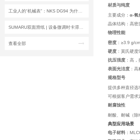
材质与纯度
工业人的“机械表”：NKS DG94 为什么值得备一台？
主要成分：
α-氧
晶体结构：高密
SUMARU双面滑纸 | 设备微调时卡滞、阻力大？对症解决
物理性能
密度
：≥3.9 
查看全部
硬度
：莫氏硬度
抗压强度
：高，
表面光洁度
：高
规格型号
提供多种直径选项
可根据客户需求
耐腐蚀性
耐酸、耐碱（除
典型应用场景
电子材料
：ML