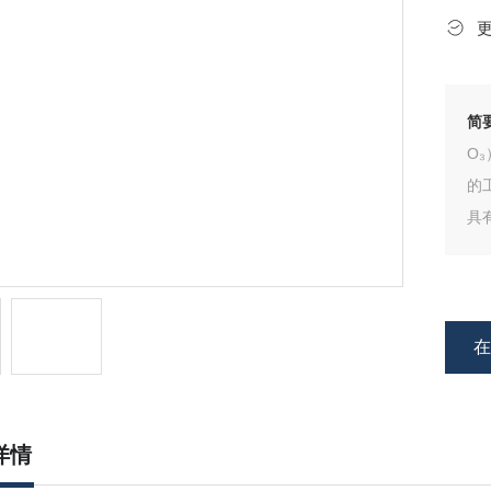
简
O
的
具
耐
N
高
详情