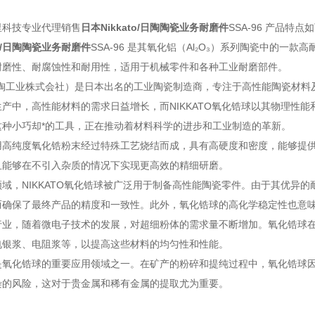
里科技专业代理销售
日本Nikkato/日陶陶瓷业务耐磨件
SSA-96 产品特点
to/日陶陶瓷业务耐磨件
SSA-96 是其氧化铝（Al₂O₃）系列陶瓷中的
耐磨性、耐腐蚀性和耐用性，适用于机械零件和各种工业耐磨部件。
o（日淘工业株式会社）是日本出名的工业陶瓷制造商，专注于高性能陶瓷材
产中，高性能材料的需求日益增长，而NIKKATO氧化锆球以其物理性
这种小巧却*的工具，正在推动着材料科学的进步和工业制造的革新。
用高纯度氧化锆粉末经过特殊工艺烧结而成，具有高硬度和密度，能够提
且能够在不引入杂质的情况下实现更高效的精细研磨。
域，NIKKATO氧化锆球被广泛用于制备高性能陶瓷零件。由于其优异
而确保了最终产品的精度和一致性。此外，氧化锆球的高化学稳定性也意
行业，随着微电子技术的发展，对超细粉体的需求量不断增加。氧化锆球
电银浆、电阻浆等，以提高这些材料的均匀性和性能。
是氧化锆球的重要应用领域之一。在矿产的粉碎和提纯过程中，氧化锆球
染的风险，这对于贵金属和稀有金属的提取尤为重要。