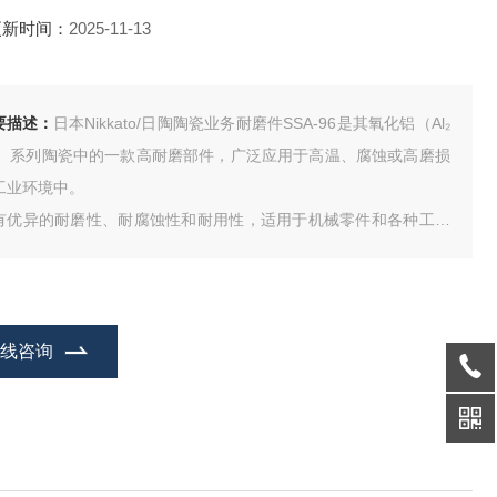
更新时间：
2025-11-13
要描述：
日本Nikkato/日陶陶瓷业务耐磨件SSA-96是其氧化铝（Al₂
₃）系列陶瓷中的一款高耐磨部件，广泛应用于高温、腐蚀或高磨损
工业环境中。
有优异的耐磨性、耐腐蚀性和耐用性，适用于机械零件和各种工业
磨部件。
ikkato（日淘工业株式会社）是日本出名的工业陶瓷制造商，专注于
性能陶瓷材料及其应用产品。
在线咨询