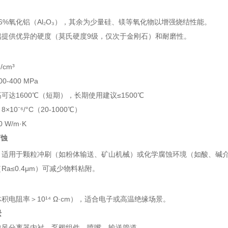
6%氧化铝（Al₂O₃），其余为少量硅、镁等氧化物以增强烧结性能。
铝提供优异的硬度（莫氏硬度9级，仅次于金刚石）和耐磨性。
/cm³
0-400 MPa
可达1600℃（短期），长期使用建议≤1500℃
8×10⁻⁶/°C（20-1000℃）
 W/m·K
腐蚀
，适用于颗粒冲刷（如粉体输送、矿山机械）或化学腐蚀环境（如酸、碱
Ra≤0.4μm）可减少物料粘附。
积电阻率＞10¹⁴ Ω·cm），适合电子或高温绝缘场景。
景
旋风分离器内衬、泵阀组件、喷嘴、输送管道。