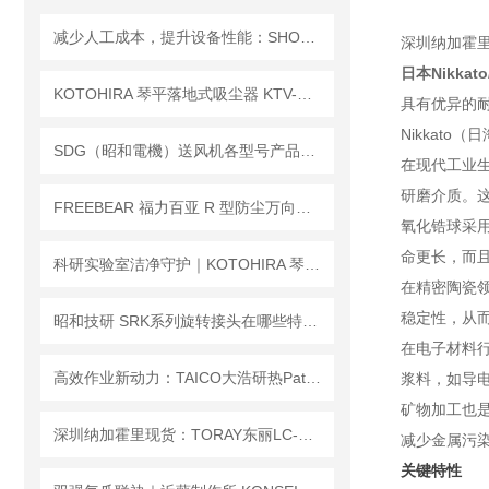
减少人工成本，提升设备性能：SHOWA电动泵 LCA系列润滑单元的核心优势
深圳纳加霍
日本Nikka
KOTOHIRA 琴平落地式吸尘器 KTV-CR1-SUS 选型指南
具有优异的
Nikkat
SDG（昭和電機）送风机各型号产品细节说明
在现代工业生
研磨介质。
FREEBEAR 福力百亚 R 型防尘万向球，360° 移位顺滑不卡滞！
氧化锆球采
命更长，而
科研实验室洁净守护｜KOTOHIRA 琴平 KTV-MV1 超净吸尘，精准护航精密研究
在精密陶瓷领
稳定性，从
昭和技研 SRK系列旋转接头在哪些特殊工况下需要特别注意防锈蚀措施？
在电子材料
高效作业新动力：TAICO大浩研热Patagun喷嘴，节能降耗的革命性产品
浆料，如导
矿物加工也
深圳纳加霍里现货：TORAY东丽LC-450A氧分析仪，适配半导体高纯制程监测
减少金属污
关键特性