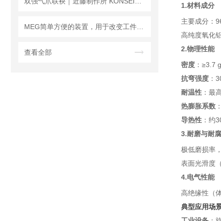
双强气爪联袂｜近藤制作所 KONSEI×MEG 精密自动化夹持精选
1.材料成分
主要成分：9
MEG简单方便的装置，用于改变工件的螺距PCU
高纯度氧化
2.物理性能
查看全部
密度
：≥3.7 g
抗弯强度
：30
耐温性
：最高
热膨胀系数
：
导热性
：约30
3.耐磨与耐
极低磨损率
表面光滑度（
4.电气性能
高绝缘性（体
典型应用场
工业设备
：