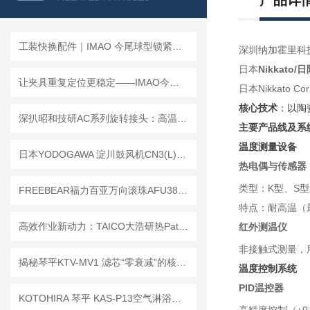
产品详
工装快换配件｜IMAO 今尾球型锁紧器（QCBA/QCBAS 系列）
深圳纳加霍里科
日本
Nikkat
让夹具重复定位更稳定——IMAO今尾 CP155-LM 圆锥型夹紧螺栓工作原理详解
日本Nikkat
核心技术
：以陶
深扒昭和技研AC系列旋转接头：高温辊筒背后的“零泄漏”细节控
主要产品线及系
温度测量设备
日本YODOGAWA 淀川鼓风机CN3(L)工作原理
热电偶与传感器
类型：K型、S
FREEBEAR福力百亚万向滚珠AFU3836系列｜每一处细节，都为高效搬运而生
特点：耐高温（
高效作业新动力：TAICO大浩研热Patagun喷嘴，节能降耗的革命性产品
红外测温仪
非接触式测量，
揭秘琴平KTV-MV1 滤芯“零衰减”的核心秘密，原来90%的人都做错了这一步。
温度控制系统
PID温控器
KOTOHIRA 琴平 KAS-P13空气淋浴器 三面 13 组万向喷嘴立体全覆盖