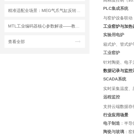
高精度控制（±
PLC集成系统
精准适配全场景：MEG气爪气缸反转装置核心产品系列的行业赋能指南
与窑炉设备联动，
MTL工业编码器核心参数解读——教你按数据表精准锁定型号
工业窑炉与加热
实验用电炉
查看全部
箱式炉、管式炉等
工业窑炉
针对陶瓷、电子
数据记录与监控
SCADA系统
实时采集温度、
远程监控
支持云端数据存储
行业应用场景
电子制造
：半导
陶瓷与玻璃
：窑