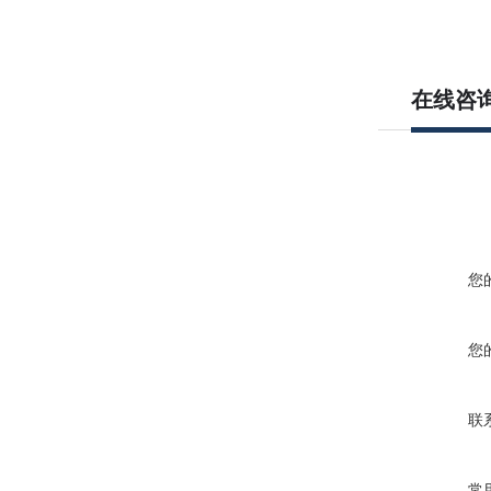
在线咨
您
您
联
常