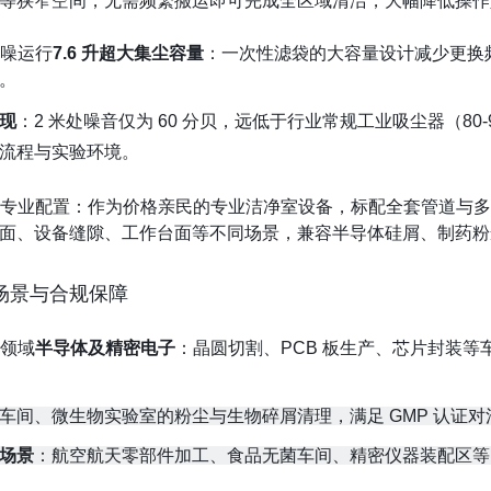
等狭窄空间，无需频繁搬运即可完成全区域清洁，大幅降低操作
低噪运行
7.6 升超大集尘容量
：一次性滤袋的大容量设计减少更换
。
现
：2 米处噪音仅为 60 分贝，远低于行业常规工业吸尘器（8
流程与实验环境。
比专业配置：
作为价格亲民的专业洁净室设备，标配全套管道与多类型
面、设备缝隙、工作台面等不同场景，兼容半导体硅屑、制药粉
场景与合规保障
用领域
半导体及精密电子
：晶圆切割、PCB 板生产、芯片封装
车间、微生物实验室的粉尘与生物碎屑清理，满足 GMP 认证
场景
：航空航天零部件加工、食品无菌车间、精密仪器装配区等 IS