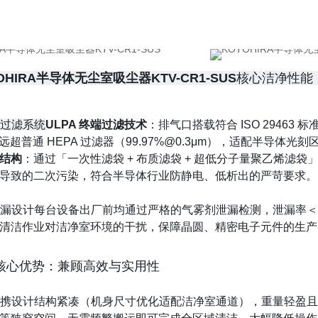
OHIRA半导体无尘室吸尘器KTV-CR1-SUS
核心洁净性能
准过滤系统
ULPA 终端过滤技术
：排气口搭载符合 ISO 29463 
%，远超普通 HEPA 过滤器（99.97%@0.3μm），适配半导体光
结构
：通过「一次性滤袋 + 布质滤袋 + 超低分子量聚乙烯滤
导致的二次污染，符合半导体行业防静电、低析出的严苛要求。
泄漏设计
每台设备出厂前均通过严格的气雾剂泄漏检测，泄漏率＜0
清洁作业对洁净室环境的干扰，保障晶圆、精密电子元件的生产
核心优势：兼顾高效与实用性
便携设计
结构紧凑（机身尺寸优化适配洁净室通道），重量轻盈且