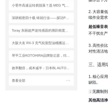
操作台下方
小零件高速运转易脱落？选 MEG 气爪，牢牢锁紧不飞件
2. 大容量
续作业需求
深耕精密四十载 铸就行业——探访PMT先锋机床株式会社的技术坚守之路
超低噪音表
Toray 东丽超声波传感器的测距精度校准操作指南
不干扰生产
大阪大友 RX-3 充气轮胎型油桶搬运车，户外 / 崎岖路面轻松转运！
3. 高性价
对性清洁地
琴平工业KOTOHIRA品牌除尘器，ISO4级 无尘室10级使用可 9999%颗粒捕获率
三、适用
效率翻倍，成本减半：日本BL AUTOTEC快换器让机器人变身“全能战士”
1. 核心应
查看全部
缺陷。
：无菌制剂
其他高洁净