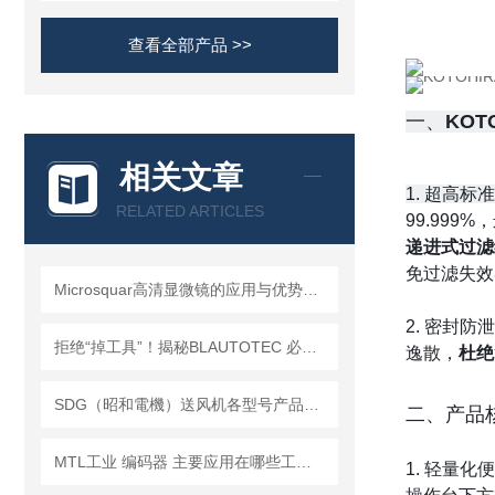
查看全部产品 >>
一、
KOT
相关文章
1. 超高标
RELATED ARTICLES
99.999
递进式过滤
免过滤失效
Microsquar高清显微镜的应用与优势概述
2. 密封防
拒绝“掉工具”！揭秘BLAUTOTEC 必爱路 QC-166 快换盘的机械锁止逻辑
逸散，
杜绝
SDG（昭和電機）送风机各型号产品细节说明
二、产品
MTL工业 编码器 主要应用在哪些工业场景？
1. 轻量化