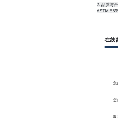
2. 品质与
ASTM 
在线
您
您
联