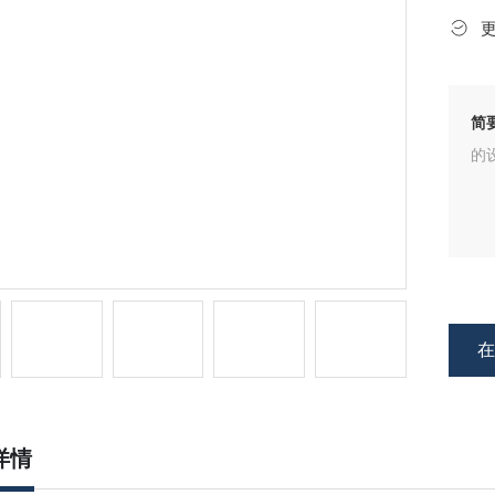
简
的设
详情