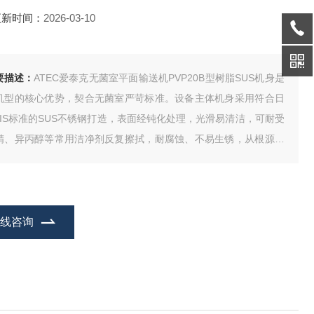
更新时间：
2026-03-10
要描述：
ATEC爱泰克无菌室平面输送机PVP20B型树脂SUS机身是
机型的核心优势，契合无菌室严苛标准。设备主体机身采用符合日
JIS标准的SUS不锈钢打造，表面经钝化处理，光滑易清洁，可耐受
精、异丙醇等常用洁净剂反复擦拭，耐腐蚀、不易生锈，从根源上
绝材质磨损产生的颗粒污染，同时搭配优质工程树脂接触部件，兼
低发尘特性，全机经脱脂、纯水清洗、洁净组装处理，符合无菌生
标准，适配各类无菌作业需求。
在线咨询