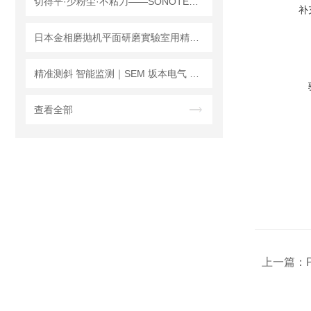
切得平·少粉尘·不粘刀——SONOTEC 松泰克 SF-653 超声波切割机
补
日本金相磨抛机平面研磨實驗室用精密機械專業設備工具
精准测斜 智能监测｜SEM 坂本电气 SEC-021FivⅡ-H 倾斜计使用指南
查看全部
上一篇：