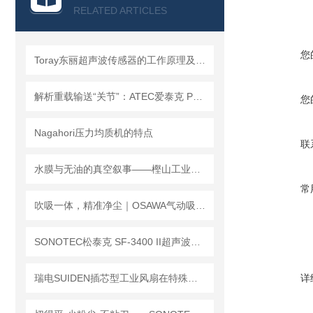
查看全部产品 >>
RELATED ARTICLES
您
Toray东丽超声波传感器的工作原理及优势介绍
解析重载输送“关节”：ATEC爱泰克 PV30-B 切削重型螺栓式牛眼轴承工作原理
您
Nagahori压力均质机的特点
联
水膜与无油的真空叙事——樫山工业核心产品解析
常
吹吸一体，精准净尘｜OSAWA气动吸尘喷枪W301应用案例
SONOTEC松泰克 SF-3400 II超声波切割机「实时负载监测」功能解析
瑞电SUIDEN插芯型工业风扇在特殊环境中的应用考虑
详