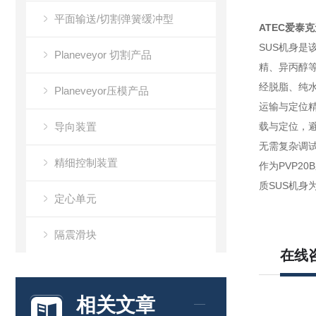
平面输送/切割弹簧缓冲型
ATEC爱泰
SUS机身是
Planeveyor 切割产品
精、异丙醇
经脱脂、纯
Planeveyor压模产品
运输与定位精
导向装置
载与定位，
无需复杂调
精细控制装置
作为PVP2
质SUS机
定心单元
隔震滑块
在线
万向滚珠
相关文章