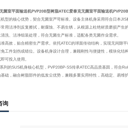
克无菌室平面输送机PVP20B型树脂
ATEC爱泰克无菌室平面输送机PVP20
该机型的核心优势，契合无菌室严苛标准。设备主体机身采用符合日本JI
等常用洁净剂反复擦拭，耐腐蚀、不易生锈，从根源上杜绝材质磨损产生
水清洗、洁净组装处理，符合无菌生产标准，适配各类无菌作业需求。
准高效，贴合精密生产需求。依托ATEC的球面传动结构，实现无间隙平
避免工件划伤或错位。设备机身设计合理，兼顾刚性与便捷性，模块化结
试即可投入使用。
0B系列的SUS机身核心机型，PVP20BP-SS传承ATEC高品质基因，
身为基础，融合树脂部件的低发尘优势，兼顾多重实用特性，高稳定、易维
咨询