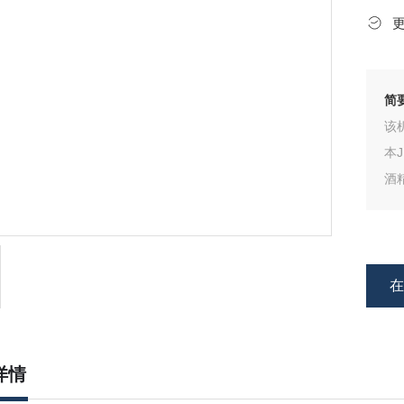
简
该
本
酒
杜
顾
产
详情