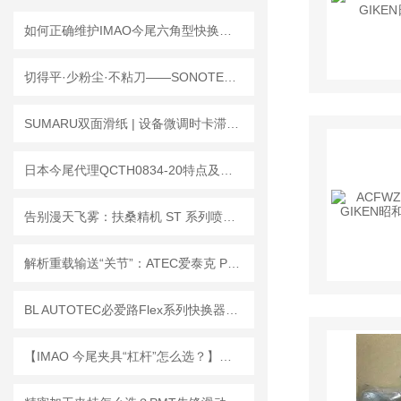
如何正确维护IMAO今尾六角型快换夹具延长使用寿命？
切得平·少粉尘·不粘刀——SONOTEC 松泰克 SF-653 超声波切割机
SUMARU双面滑纸 | 设备微调时卡滞、阻力大？对症解决
日本今尾代理QCTH0834-20特点及使用场景
告别漫天飞雾：扶桑精机 ST 系列喷枪防漆雾反弹的底层逻辑
解析重载输送“关节”：ATEC爱泰克 PV30-B 切削重型螺栓式牛眼轴承工作原理
BL AUTOTEC必爱路Flex系列快换器：赋能汽车制造，柔性技术解锁高效生产
【IMAO 今尾夹具“杠杆”怎么选？】—— 快速搞定快捷夹具/夹紧器选型