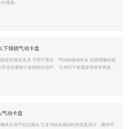
生钉线条。
林铁工JL下颌锁气动卡盘
用的生钉模具夹具 可用于液压、气动和滚动夹头 无限细微的调
非常适合塑形小直径的生指甲。 它对钉子穿透处理非常有效。
得以扩展。
夹头气动卡盘
轴夹头用于钻孔抛光 它专为钻头抛光时的夹盘设计，握持可