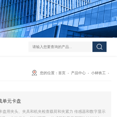
L-00/01/02/03DAICO
您的位置：
首页
-
产品中心
-
小林铁工
-
负载单元卡盘
单元卡盘用夹头、夹具和机夹检查载荷和夹紧力 传感器和数字显示