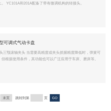
 YC101A和201A配备了带有微调机构的转接头。
铁工A型可调式气动卡盘
头三颚滚轴夹头 当需要高精度或夹头抓握精度降低时，弹簧可
，但根据使用条件，其功能也可以广泛应用于车床、磨床等。
末页
跳转到第
页