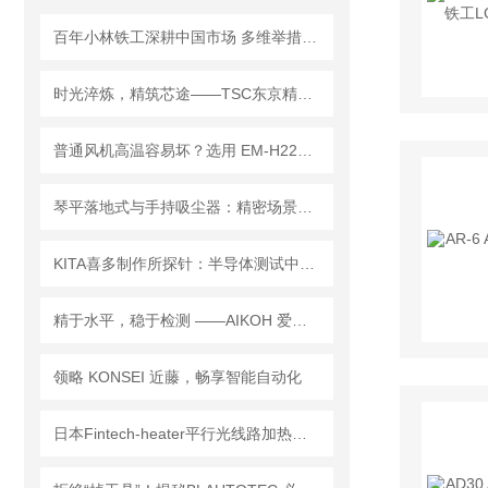
百年小林铁工深耕中国市场 多维举措赋能精密制造
时光淬炼，精筑芯途——TSC东京精电的迭代之路与业务深耕
普通风机高温容易坏？选用 EM-H22HT 昭和耐高温鼓风机
琴平落地式与手持吸尘器：精密场景下的清洁解决方案
KITA喜多制作所探针：半导体测试中的核心部件与分类指南
精于水平，稳于检测 ——AIKOH 爱光 2152KE 水平载荷试验机
领略 KONSEI 近藤，畅享智能自动化
日本Fintech-heater平行光线路加热器在不同工业环境中的安装与调试