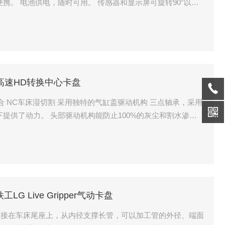
携。 电池供电，随时可用。 传感器和显示屏可旋转90°以调
钟内自动关机。 可以用一台设备检测夹头、液压夹具和虎钳的
林铁工高速HD转换中心卡盘
 NC车床湿切割 采用独特的气缸盖驱动机构 三点轴承，采用
提供了动力。 头部驱动机构能防止100%的灰尘和割水渗
毫米内
林铁工LG Live Gripper气动卡盘
气动卡盘它连接在车床尾座上，从内径支撑长管，可以加工管的外径、端面