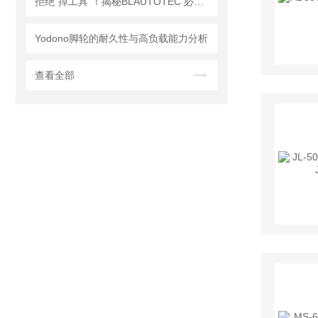
拒绝“掉工具”！揭秘BLAUTOTEC 必爱路 QC-166 快换盘的机械锁止逻辑
Yodono脚轮的耐久性与高负载能力分析
查看全部