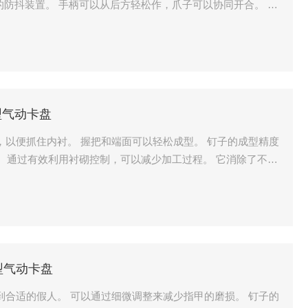
的防抖装置。 手柄可以从后方轻松作，爪子可以协同开合。 用
泛的抓握范围。
R型气动卡盘
，以便抓住内衬。 握把和端面可以轻松成型。 钉子的成型精度
。 通过有效利用衬砌控制，可以减少加工过程。 它消除了不稳
。
D型气动卡盘
到合适的假人。 可以通过细微调整来减少指甲的磨损。 钉子的