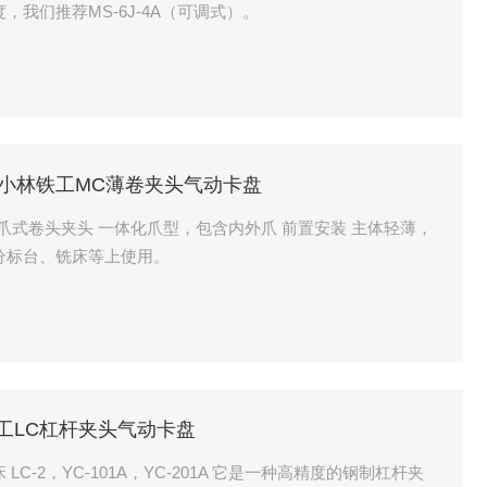
我们推荐MS-6J-4A（可调式）。
 MC-12小林铁工MC薄卷夹头气动卡盘
爪式卷头夹头 一体化爪型，包含内外爪 前置安装 主体轻薄，
分标台、铣床等上使用。
A小林铁工LC杠杆夹头气动卡盘
1A，YC-201A 它是一种高精度的钢制杠杆夹