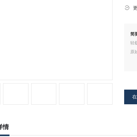
简
轻
原
详情