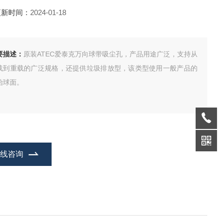
更新时间：
2024-01-18
要描述：
原装ATEC爱泰克万向球带吸尘孔，产品用途广泛，支持从
载到重载的广泛规格，还提供垃圾排放型，该类型使用一般产品的
始球面。
在线咨询