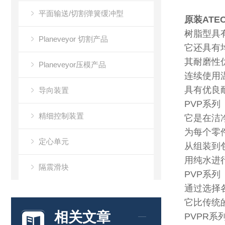
平面输送/切割弹簧缓冲型
原装AT
树脂型具
Planeveyor 切割产品
它还具有
其耐磨性
Planeveyor压模产品
连续使用温
具有优良
导向装置
PVP系列
精细控制装置
它是在洁
为每个零
定心单元
从组装到
用纯水进
隔震滑块
PVP系列
通过选择
万向滚珠
它比传统
相关文章
PVPR系