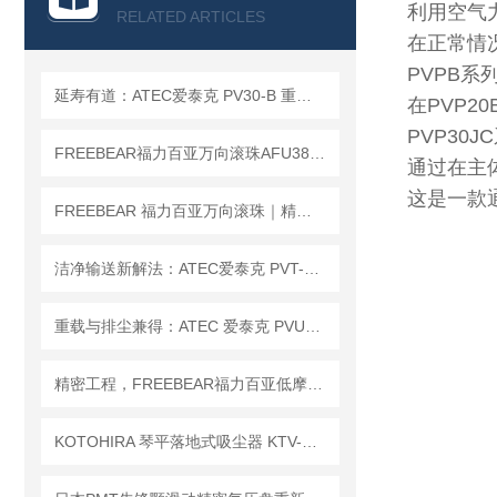
查看全部产品 >>
利用空气
RELATED ARTICLES
在正常情况
PVPB系
延寿有道：ATEC爱泰克 PV30-B 重型牛眼轴承维保实操指引
在PVP
PVP30J
FREEBEAR福力百亚万向滚珠AFU3836系列｜每一处细节，都为高效搬运而生
通过在主
这是一款通
FREEBEAR 福力百亚万向滚珠｜精密顺滑，稳定承载
洁净输送新解法：ATEC爱泰克 PVT-50H 排尘型预制万向滚珠台细节拆解
重载与排尘兼得：ATEC 爱泰克 PVUFH 排尘重载万向滚珠条的核心优势解析
精密工程，FREEBEAR福力百亚低摩擦万向滚珠让每次转动都精准无误
KOTOHIRA 琴平落地式吸尘器 KTV-CR1-SUS 选型指南