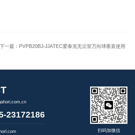
下一篇：
PVPB20BJ-JJATEC爱泰克无尘室万向球垂直使用
T
ori.com.cn
-23172186
扫码加微信
orl.com