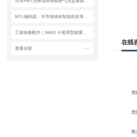
日本PMT先锋颚滑动精密气压盘重新定义工业夹持标准！
MTL编码器：半导体纳米制造的良率基石与精度保障
工装快换配件｜IMAO 今尾球型锁紧器（QCBA/QCBAS 系列）
在线
查看全部
您
您
联