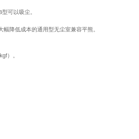
0B型可以吸尘。
了大幅降低成本的通用型无尘室兼容平熊。
gf）。