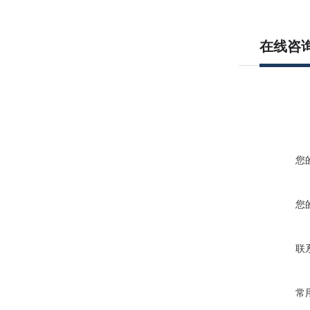
在线咨
您
您
联
常