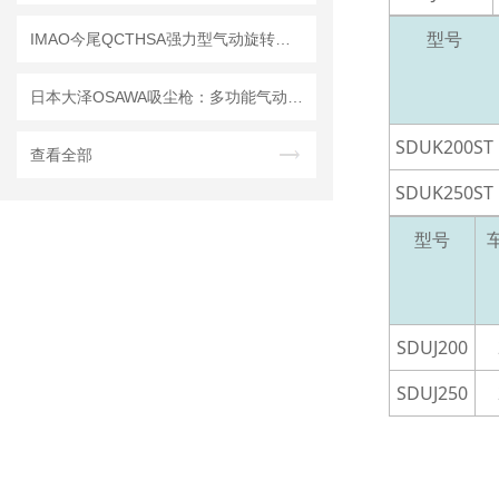
型号
IMAO今尾QCTHSA强力型气动旋转夹钳｜强力夹持，高效旋转，赋能智造升级
日本大泽OSAWA吸尘枪：多功能气动技术重塑工业清洁新生态
SDUK200ST
查看全部
SDUK250ST
型号
SDUJ200
SDUJ250