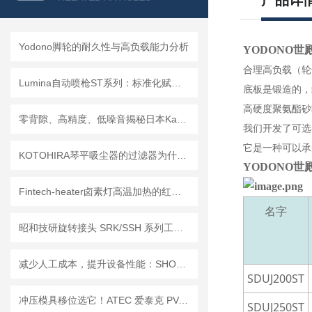
产品详
Yodono脚轮的耐久性与高负载能力分析
YODONO
合理高负载（轮子外
Lumina自动喷枪ST系列：标准化赋能多元工业喷涂需求
底板是锻造的，
高硬度聚氨酯砂
零背隙、高精度、低噪音揭秘日本Kamo加茂精工TCG精密传动技术亮点
我们开发了可选
它是一种可以承
KOTOHIRA琴平吸尘器的过滤器为什么要用ULPA，不用更常见的HEPA？
YODONO
Fintech-heater卤素灯高温加热的红外辐射原理与光谱特性
名字
昭和技研旋转接头 SRK/SSH 系列工况选型指南，按需匹配更省心
减少人工成本，提升设备性能：SHOWA电动泵 LCA系列润滑单元的核心优势
SDUJ200ST
冲压模具移位选它！ATEC 爱泰克 PV-CAM 系列凸轮销孔万向球
SDUJ250ST