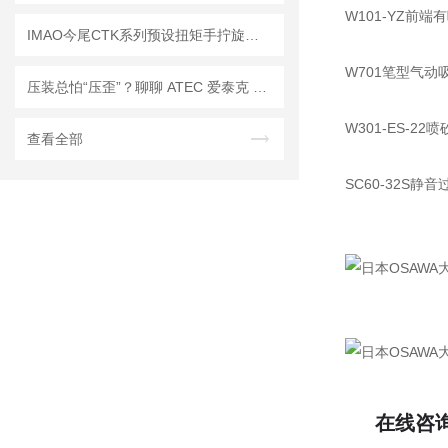
W101-YZ
IMAO今尾CTK系列预设扭矩手拧旋钮的安装步骤及常见问题解答
W701笔型气
压装总怕“压歪”？聊聊 ATEC 爱泰克 FGU-L 低压小型压入自由导向单元
W301-ES-
查看全部
SC60-32
在线咨