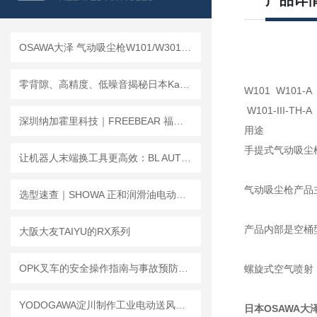
产品详
OSAWA大泽 气动吸尘枪W101/W301系列｜工业清洁神器，吹吸一体更高效
零背隙、高精度、低噪音揭秘日本Kamo加茂精工TCG精密传动技术亮点
W101 W101-A W
W101-III-TH-A
深圳纳加霍里科技｜FREEBEAR 福力百亚 HAL 型加长重载自由熊万向球
用途
手提式气动吸尘
让机器人末端换工具更高效：BL AUTOTEC必爱路 QC-20D系列快换装置
气动吸尘枪产品
选型速查｜SHOWA 正和润滑油电动泵，工业润滑系统稳定供给指南
产品内部是空桶
大阪大友TAIYU的RX系列
OPK叉车的安全操作指南与事故预防措施
螺旋式空气喷射
YODOGAWA淀川制作工业电动送风机说明
日本OSAWA大