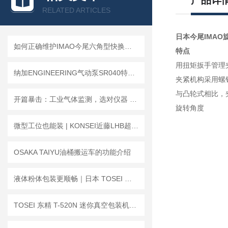
产品详
RELATED ARTICLES
日本今尾IMAO
如何正确维护IMAO今尾六角型快换夹具延长使用寿命？
特点
用扭矩扳手管理
纳加ENGINEERING气动泵SR040特性原理
夹紧机构采用螺
与凸轮式相比，
开篇暴击：工业气体监测，选对仪器 = 守住安全与效率！
旋转角度
微型工位也能装 | KONSEI近藤LHB超小型直线导轨平行卡爪，小空间的大作为
OSAKA TAIYU油桶搬运车的功能介绍
液体粉体包装更顺畅｜日本 TOSEI 东精 V-307GII 倾斜腔室真空包装机
TOSEI 东精 T-520N 迷你真空包装机｜常见问题全解・稳定封装无忧