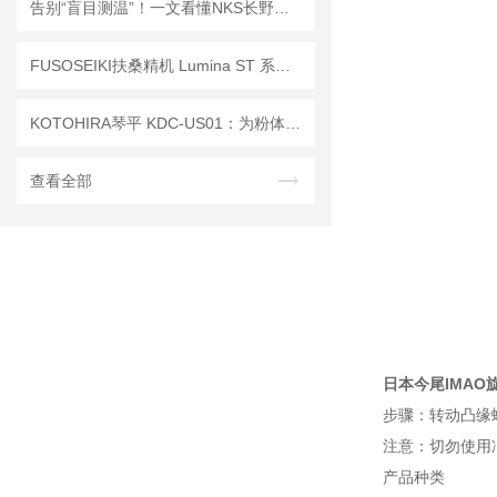
告别“盲目测温”！一文看懂NKS长野计器TF系列温度计的硬核原理
FUSOSEIKI扶桑精机 Lumina ST 系列自动喷枪：细节里的工业质感
KOTOHIRA琴平 KDC-US01：为粉体工艺定制“微型净化站”
查看全部
日本今尾IMAO
步骤：转动凸缘
注意：切勿使用
产品种类