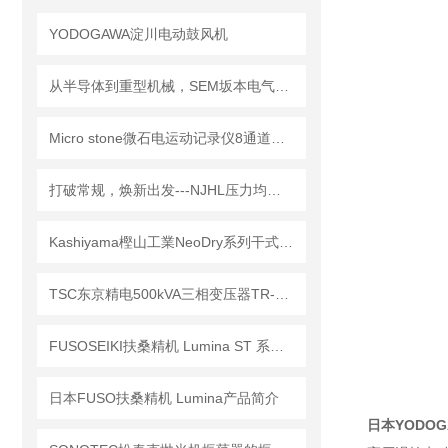
YODOGAWA淀川电动鼓风机
从半导体到重型机械，SEM坂本电气精密水平仪的全球工业影响力
Micro stone微石电运动记录仪8通道紧凑型无线电运动记录仪MVP-RF8-JC简介
打破常规，焕新出发---NJHL压力均质机
Kashiyama樫山工業NeoDry系列干式真空泵产品细节解析
TSC东京精电500kVA三相变压器TR-AC0942（机箱类型）
FUSOSEIKI扶桑精机 Lumina ST 系列自动喷枪：细节里的工业质感
日本FUSO扶桑精机 Lumina产品简介
日本YODO