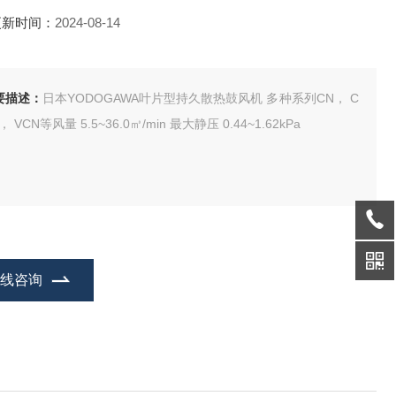
更新时间：
2024-08-14
要描述：
日本YODOGAWA叶片型持久散热鼓风机 多种系列CN， C
CN， VCN等风量 5.5~36.0㎥/min 最大静压 0.44~1.62kPa
在线咨询