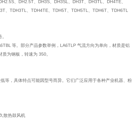
5S、DH2.5T、DH3S、DH3SL、DH3T、DH3TL、DH4TE、
H3T、TDH3TL、TDH4TE、TDH5T、TDH5TL、TDH6T、TDH6TL
号。
B、LA6TBL 等。部分产品参数举例，LA6TLP 气流方向为单向，材质是铝
材质为钢板，转速为 350。
较低等，具体特点可能因型号而异。它们广泛应用于各种产业机器、粉