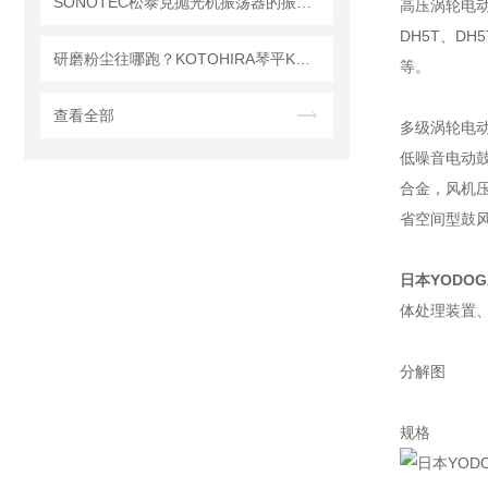
SONOTEC松泰克抛光机振荡器的振动频率与表面处理效果
高压涡轮电动鼓
DH5T、DH5
研磨粉尘往哪跑？KOTOHIRA琴平KDC-TD1/TD2工作台集尘器这样选
等。
查看全部
多级涡轮电动送
低噪音电动鼓风
合金，风机压
省空间型鼓风机
日本YODO
体处理装置
分解图
规格