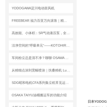
YODOGAWA淀川电动鼓风机
FREEBEAR 福力百亚万向滚珠｜精密顺滑，稳定承载
高效能、小体积：SR气动液压泵，全面升级，打造紧凑耐用的工业新动力！
洁净空间的“呼吸单元“——KOTOHIRA 琴平非标定制 FFU 风扇过滤单元产品解析
车间粉尘总是清不净？聊聊 OSAWA 大泽 SC 系列的“吸尘逻辑”
从精细点涂到宽幅喷涂｜扶桑精机 Lumina 喷枪科学选型指南
SDG昭和电机CFA系列集尘机常见运维问题解决
OSAKA TAIYU油桶搬运车的功能介绍
日本YODO