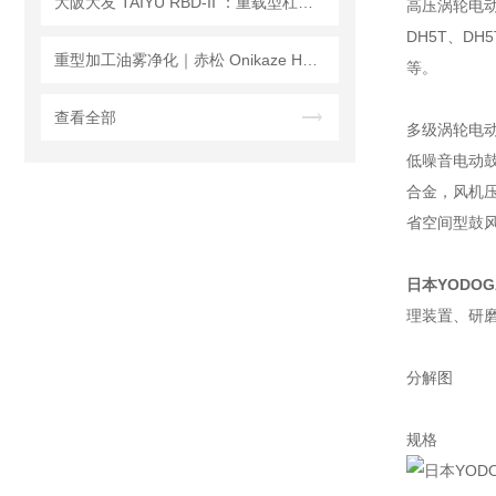
大阪大友 TAIYU RBD‑II ：重载型杠杆式夹紧器的结构与应用
高压涡轮电动鼓
DH5T、DH5
重型加工油雾净化｜赤松 Onikaze HVS-300 油雾集尘机
等。
查看全部
多级涡轮电动送
低噪音电动鼓风
合金，风机压
省空间型鼓风机
日本YODO
理装置、研
分解图
规格