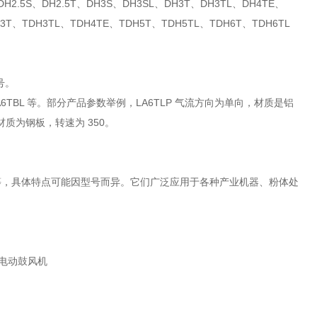
5S、DH2.5T、DH3S、DH3SL、DH3T、DH3TL、DH4TE、
H3T、TDH3TL、TDH4TE、TDH5T、TDH5TL、TDH6T、TDH6TL
号。
B、LA6TBL 等。部分产品参数举例，LA6TLP 气流方向为单向，材质是铝
材质为钢板，转速为 350。
等，具体特点可能因型号而异。它们广泛应用于各种产业机器、粉体处