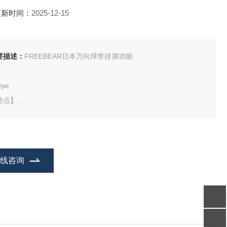
更新时间：
2025-12-15
要描述：
FREEBEAR日本万向球带排屑功能
ype
特点】
用于向下使用的托盘结构。
于重负荷的万向球系列。
作为定位或脚轮代替使用。
在线咨询