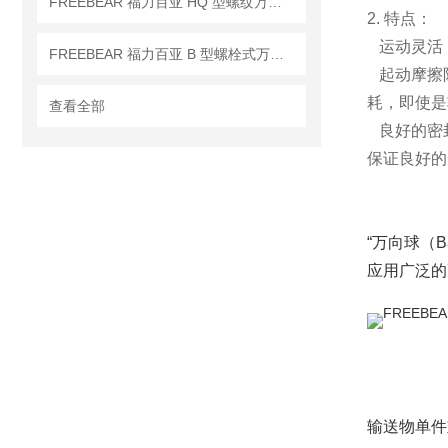
FREEBEAR 福力百亚 HQ 型螺纹万向球——狭小设备轻量化移栽专用！
2. 特点：
运动灵活：
FREEBEAR 福力百亚 B 型螺栓式万向球，螺纹底部直装免法兰
起动摩擦阻
耗，即使是
查看全部
良好的密封
保证良好的
“万向球（Bal
应用广泛的
输送物单件重