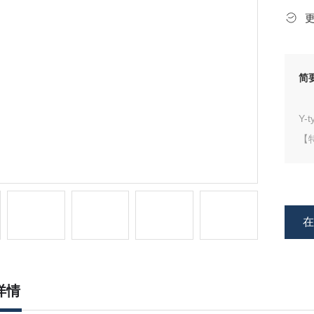
简
Y-t
【
专
应
可
详情