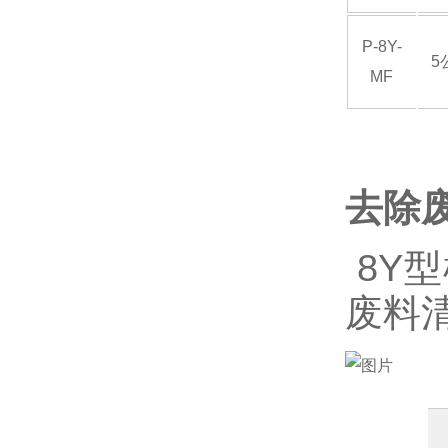
KONSEI近藤气爪
P-8Y-
5
MF
FUSOSEIKI扶桑精机
OSAWA大泽
去除
BL AUTOTEC必爱路
8Y
废料
ISB井口机工
SR-ENGINEERING工程
MASUDA增田