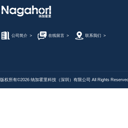
KITO
SEM坂本電機製作所
公司简介
>
在线留言
>
联系我们
>
TSC东京精电
纳加霍里科技
版权所有©2026 纳加霍里科技（深圳）有限公司 All Rights Reserv
watanabe渡边电机
DAICO大浩研热