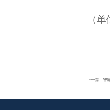
MEG
（单
MUTOH 武藤
Nikkato 日陶
NITTO KOHKI日东工器
小林铁工
上一篇：
智能
TOSEI東正車輌
KITAGAWA北川