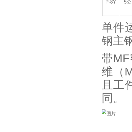
P-8Y
5
FREEBEAR福力百亚
KOSHIN工进
单件
钢主钢
MICROSTONE微石
带MF
MTL编码器
维（
且工
ATEC爱泰克
同。
NEXT Corporation
KASHIYAMA慳山工业