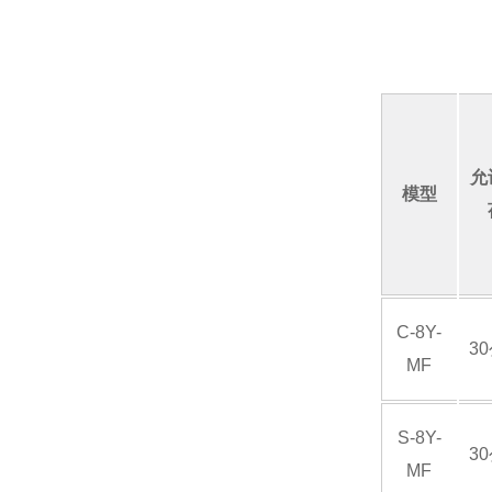
AND艾安得
YODONO世殿
允
模型
MAEDA KOKI/前田工机
KAWAHARA河原
C-8Y-
3
Microsquar高清显微镜
MF
S-8Y-
ONIKAZE赤松电机
3
MF