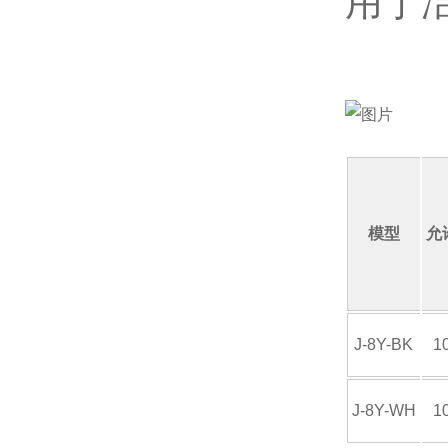
用于
ACEGIKEN技研
MAKISHINKO牧新光
日本ZYFENG
模型
允
SR泵
KITA 半导体探针
J-8Y-BK
1
Kotohira 琴平
J-8Y-WH
1