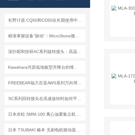
长野计器 CQ50和CD50在长期使用中的维护保养有什么不同？
精准掌握设备“脉动”：MicroStone微石MVP-RF8-JC 无线振动监测方案
深扒昭和技研AC系列旋转接头：高温辊筒背后的“零泄漏”细节控
Kawahara河原低地板型升降台的维护与保养指南说明
FREEBEAR福力百亚AWS系列万向球滑块选型指南
SC系列回转接头在高速旋转时如何平衡密封性和使用寿命？
日本赤松 SMM-100 离心油雾集尘机 无滤芯免维护机床油雾收集设备
日本 TSUBAKI 椿本 无刷电机驱动器｜精准驱动，高效可靠