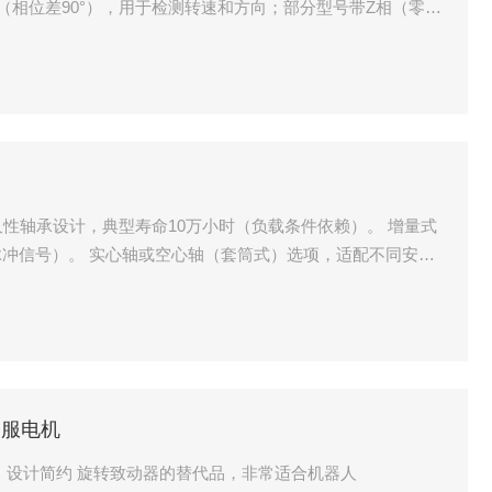
（相位差90°），用于检测转速和方向；部分型号带Z相（零位
耐久性轴承设计，典型寿命10万小时（负载条件依赖）。 增量式
冲信号）。 实心轴或空心轴（套筒式）选项，适配不同安装
伺服电机
小型机器人伺服电机 精度高，设计简约 旋转致动器的替代品，非常适合机器人