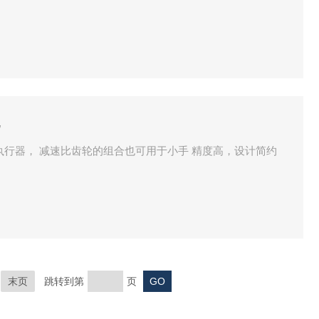
机
电机 非常适合末端执行器， 减速比齿轮的组合也可用于小手 精度高，设计简约
末页
跳转到第
页