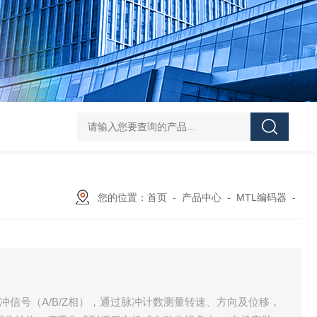
L-00/01/02/03DAICO
您的位置：
首页
-
产品中心
-
MTL编码器
-
脉冲信号（A/B/Z相），通过脉冲计数测量转速、方向及位移，