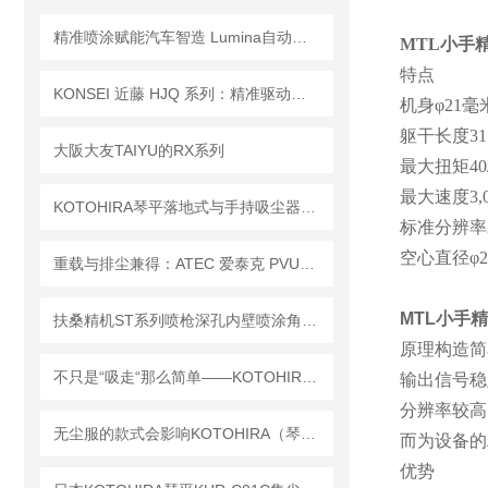
精准喷涂赋能汽车智造 Lumina自动喷枪筑牢产业升级核心支撑
MTL小手
特点
KONSEI 近藤 HJQ 系列：精准驱动工业未来
机身
φ21毫
躯干长度
31
大阪大友TAIYU的RX系列
最大扭矩
40
最大速度
3,
KOTOHIRA琴平落地式与手持吸尘器：优缺点解析及选型指南
标准分辨率
空心直径
φ
重载与排尘兼得：ATEC 爱泰克 PVUFH 排尘重载万向滚珠条的核心优势解析
MTL小手
扶桑精机ST系列喷枪深孔内壁喷涂角度喷嘴组件选型方法
原理构造简
不只是“吸走“那么简单——KOTOHIRA琴平KDC-TD1工作台集尘器工作原理解析
输出信号稳
分辨率较高
无尘服的款式会影响KOTOHIRA（琴平）KHR-C01C 除尘机的操作方式和效率吗？
而为设备的
优势