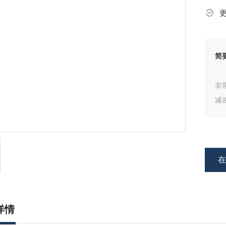
简
非
减
精
详情