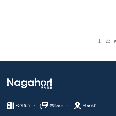
KONSEI近藤气爪
FUSOSEIKI扶桑精机
上一篇：
OSAWA大泽
BL AUTOTEC必爱路
ISB井口机工
SR-ENGINEERING工程
公司简介
>
在线留言
>
联系我们
>
MASUDA增田