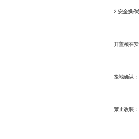
FREEBEAR福力百亚
2.安全操
KOSHIN工进
开盖须在安
MICROSTONE微石
MTL编码器
接地确认
：
ATEC爱泰克
禁止改装
：
NEXT Corporation
KASHIYAMA慳山工业