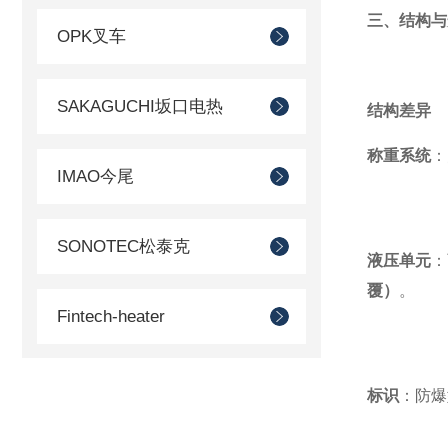
三、结构与
OPK叉车
SAKAGUCHI坂口电热
结构差异
称重系统
：
IMAO今尾
SONOTEC松泰克
液压单元
：
覆）
。
Fintech-heater
SUIDEN瑞电
标识
：防爆