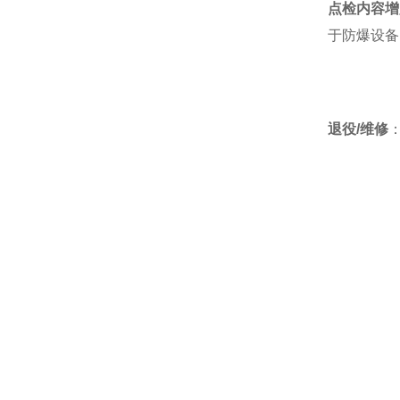
点检内容增
于防爆设备
AND艾安得
YODONO世殿
退役/维修
MAEDA KOKI/前田工机
KAWAHARA河原
Microsquar高清显微镜
ONIKAZE赤松电机