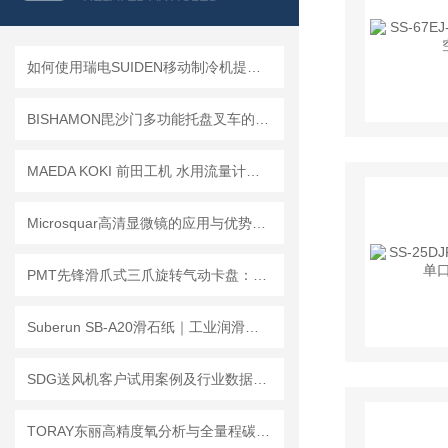
如何使用瑞电SUIDEN移动制冷机提高工作场所的舒适度？
BISHAMON毘沙门多功能托盘叉车的维护与保养技巧
MAEDA KOKI 前田工机 水用流量计｜精准监测，适配多工况水流量检测
Microsquar高清显微镜的应用与优势概述
PMT先锋滑爪式三爪旋转气动卡盘：车间高频故障与排查处理指南
Suberun SB-A20滑石纸｜工业润滑新标，高效作业好帮手
SDG送风机客户试用案例及行业数据洞察
TORAY东丽高精度氧分析与全量程碳监测方案LC-450A极稳耐用，TOC-250L