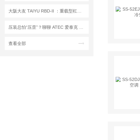
大阪大友 TAIYU RBD‑II ：重载型杠杆式夹紧器的结构与应用
压装总怕“压歪”？聊聊 ATEC 爱泰克 FGU-L 低压小型压入自由导向单元
查看全部