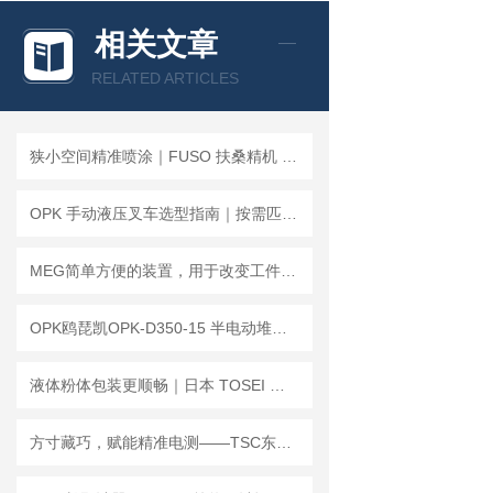
相关文章
RELATED ARTICLES
狭小空间精准喷涂｜FUSO 扶桑精机 Lumina HM 系列自动喷枪
OPK 手动液压叉车选型指南｜按需匹配工况，轻松提升仓储搬运效率
MEG简单方便的装置，用于改变工件的螺距PCU
OPK鸥琵凯OPK-D350-15 半电动堆高车 | 轻载仓储高效搬运
液体粉体包装更顺畅｜日本 TOSEI 东精 V-307GII 倾斜腔室真空包装机
方寸藏巧，赋能精准电测——TSC东京精电分流器TS系列深度解析