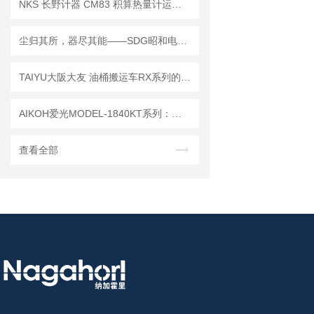
NKS 长野计器 CM83 积算热量计运算部 维修保养指南
尘归其所，器尽其能——SDG昭和电机三款集尘机核心细节解析
TAIYU大阪大友 油桶搬运车RX系列的工作原理。
AIKOH爱光MODEL-1840KT系列：数显式弹簧拉压试验机精密检测方案
查看全部