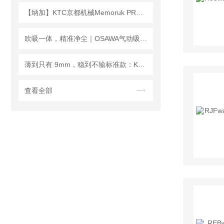
【纳加】KTC京都机械Memoruk PRO（棘轮头）
吹吸一体，精准净尘｜OSAWA气动吸尘喷枪W301应用案例
薄到只有 9mm，稳到不输标准款：KONSEI CKA‑70MS 实测解析
查看全部