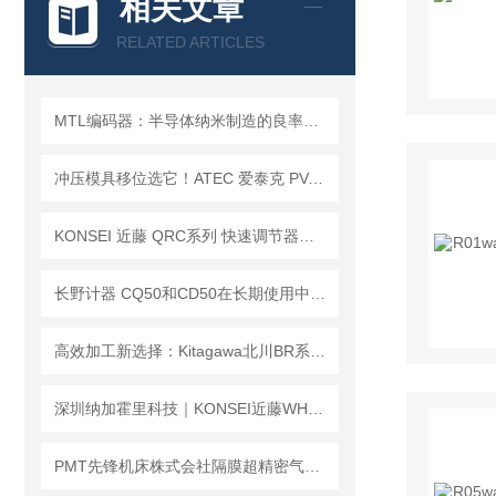
相关文章
RELATED ARTICLES
MTL编码器：半导体纳米制造的良率基石与精度保障
冲压模具移位选它！ATEC 爱泰克 PV-CAM 系列凸轮销孔万向球
KONSEI 近藤 QRC系列 快速调节器｜柔性对位 稳定作业
长野计器 CQ50和CD50在长期使用中的维护保养有什么不同？
高效加工新选择：Kitagawa北川BR系列动力卡盘，实现01mm TIR精度与极速换爪
深圳纳加霍里科技｜KONSEI近藤WHB批次型晶圆搬运手 批量晶圆洁净转运专用
PMT先锋机床株式会社隔膜超精密气动卡盘4HN6/4HN8产品详细介绍