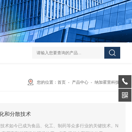
L-00/01/02/03DAICO
您的位置：
首页
-
产品中心
-
纳加霍里科技
-
i的乳化和分散技术
和分散技术如今已成为食品、化工、制药等众多行业的关键技术。N