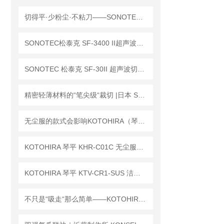
切得平·少粉尘·不粘刀——SONOTEC 松泰克 SF-653 超声波切割机
SONOTEC松泰克 SF-3400 II超声波切割机「实时负载监测」功能解析
SONOTEC 松泰克 SF-30II 超声波切割机应用实例
精密轻薄材料的“笔尖级“裁切 |日本 SONOTEC 松泰克 SF-30Ⅱ 超声波切割机
无尘服的款式会影响KOTOHIRA（琴平）KHR-C01C 除尘机的操作方式和效率吗？
KOTOHIRA 琴平 KHR-C01C 无尘服除尘机的的除静电功能具体是如何实现的？
KOTOHIRA 琴平 KTV-CR1-SUS 洁净室不锈钢吸尘器 · 规范装配与启用
不只是“吸走“那么简单——KOTOHIRA琴平KDC-TD1工作台集尘器工作原理解析