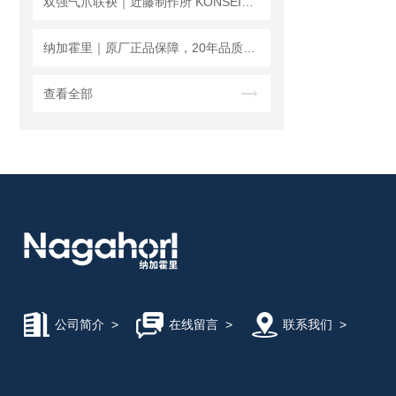
双强气爪联袂｜近藤制作所 KONSEI×MEG 精密自动化夹持精选
纳加霍里｜原厂正品保障，20年品质坚守，赋能三大核心赛道
查看全部
公司简介
>
在线留言
>
联系我们
>