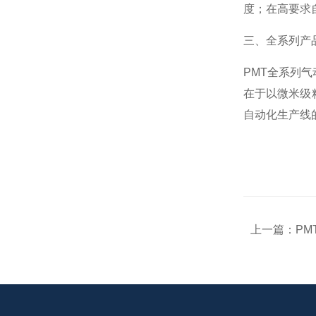
KASHIYAMA慳山工业
度；在高要求
三、全系列产
AND艾安得
PMT全系列
在于以微米级
YODONO世殿
自动化生产线
MAEDA KOKI/前田工机
KAWAHARA河原
上一篇：
PM
Microsquar高清显微镜
ONIKAZE赤松电机