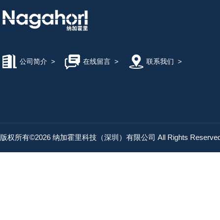
KONSEI近藤气爪
FUSOSEIKI扶桑精机
公司简介
>
在线留言
>
联系我们
>
OSAWA大泽
BL AUTOTEC必爱路
版权所有©2026 纳加霍里科技（深圳）有限公司 All Rights Reserv
ISB井口机工
SR-ENGINEERING工程