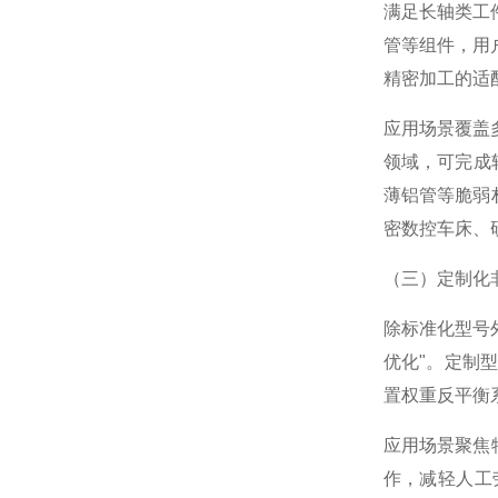
满足长轴类工件
FREEBEAR福力百亚
管等组件，用
精密加工的适
KOSHIN工进
应用场景覆盖
领域，可完成
薄铝管等脆弱
MICROSTONE微石
密数控车床、
MTL编码器
（三）定制化
除标准化型号
ATEC爱泰克
优化"。定制
置权重反平衡系
NEXT Corporation
应用场景聚焦
作，减轻人工