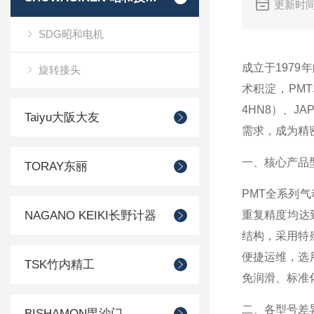
更新时间
SDG昭和电机
成立于1979
旋转接头
术积淀，PM
4HN8）、J
Taiyu大阪大友
需求，成为精
一、核心产品
TORAY东丽
PMT全系列
NAGANO KEIKI长野计器
重复精度均达
结构，采用特
便捷运维，选
TSK竹内精工
免润滑、标准
二、各型号差
BISHAMON毘沙门