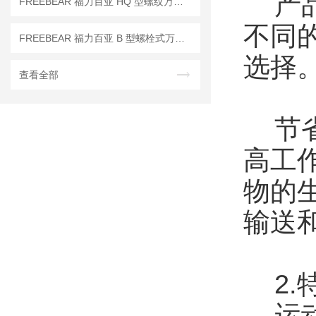
产品
FREEBEAR 福力百亚 HQ 型螺纹万向球——狭小设备轻量化移栽专用！
不同
FREEBEAR 福力百亚 B 型螺栓式万向球，螺纹底部直装免法兰
选择
查看全部
节省
高工
物的
输送
2.
运动