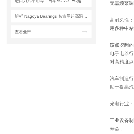
进口刀片不用等！日本SONOTEC超声切割刀，纳加霍里深圳仓现货秒发
无需频繁调
解析 Nagoya Bearings 名古屋超高温耐热轴承的工作机制
高耐久性：
用多种中粘
查看全部
该点胶阀的
电子电器行
对高精度点
汽车制造行
助于提高汽
光电行业：
工业设备制
寿命 。