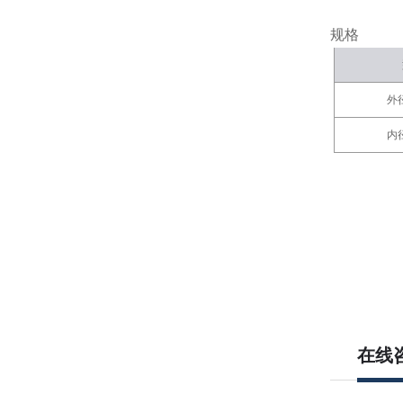
规格
外
内
在线