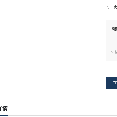
简
针
产
详情