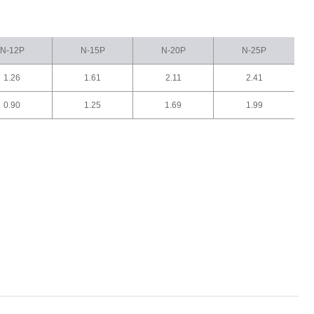
N-12P
N-15P
N-20P
N-25P
1.26
1.61
2.11
2.41
0.90
1.25
1.69
1.99