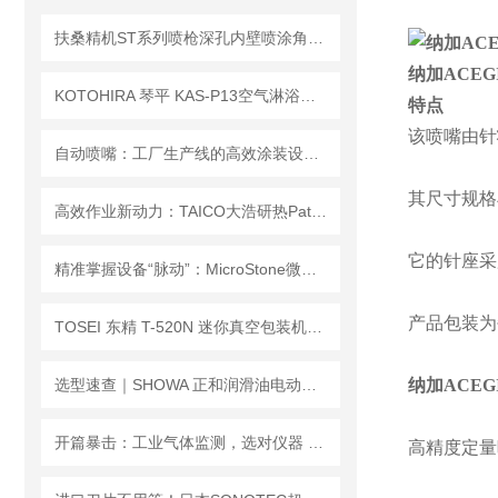
扶桑精机ST系列喷枪深孔内壁喷涂角度喷嘴组件选型方法
纳加ACE
KOTOHIRA 琴平 KAS-P13空气淋浴器 三面 13 组万向喷嘴立体全覆盖
特点
该喷嘴由针
自动喷嘴：工厂生产线的高效涂装设备 Fusoseiki
其尺寸规格
高效作业新动力：TAICO大浩研热Patagun喷嘴，节能降耗的革命性产品
它的针座采
精准掌握设备“脉动”：MicroStone微石MVP-RF8-JC 无线振动监测方案
产品包装为每
TOSEI 东精 T-520N 迷你真空包装机｜常见问题全解・稳定封装无忧
选型速查｜SHOWA 正和润滑油电动泵，工业润滑系统稳定供给指南
纳加ACE
开篇暴击：工业气体监测，选对仪器 = 守住安全与效率！
高精度定量