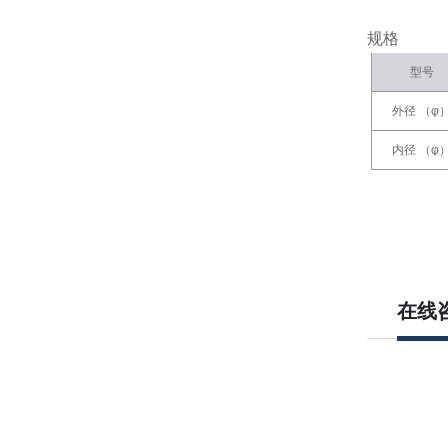
规格
型号
外径 （φ
内径 （φ
在线