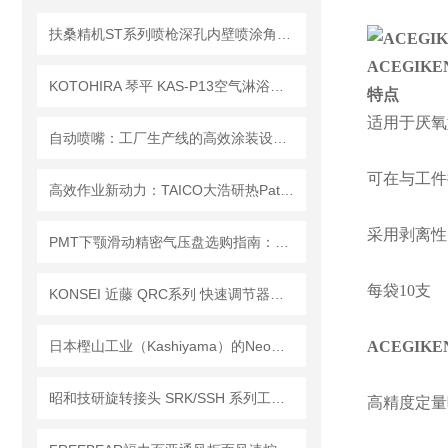
扶桑精机ST系列喷枪深孔内壁喷涂角度喷嘴组件选型方法
ACEGIK
KOTOHIRA 琴平 KAS-P13空气淋浴器 三面 13 组万向喷嘴立体全覆盖
特点
适用于厌氧
自动喷嘴：工厂生产线的高效涂装设备 Fusoseiki
可在与工件
高效作业新动力：TAICO大浩研热Patagun喷嘴，节能降耗的革命性产品
采用剥离性
PMT下颚滑动精密气压盘选购指南：精准匹配需求，选对不选贵
每袋10支
KONSEI 近藤 QRC系列 快速调节器｜柔性对位 稳定作业
日本樫山工业（Kashiyama）的NeoDry E系列便携风冷干式真空泵介绍
ACEGIK
昭和技研旋转接头 SRK/SSH 系列工况选型指南，按需匹配更省心
高精度定量