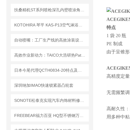
扶桑精机ST系列喷枪深孔内壁喷涂角度喷嘴组件选型方法
ACEGI
KOTOHIRA 琴平 KAS-P13空气淋浴器 三面 13 组万向喷嘴立体全覆盖
特点
1 袋 20 瓶
自动喷嘴：工厂生产线的高效涂装设备 Fusoseiki
PE 制成
由于呈锥形
高效作业新动力：TAICO大浩研热Patagun喷嘴，节能降耗的革命性产品
ACEGI
日本今尾代理QCTH0834-20特点及使用场景
高精度定量
深圳纳加IMAO快速锁紧器凸轮套
无需频繁调
SONOTE松泰克实现汽车内饰材料修整的新加工方法
高耐久性：
FREEBEAR福力百亚 HQ型不锈钢万向球：防尘、防锈、洁净车间优选！
用多种中粘