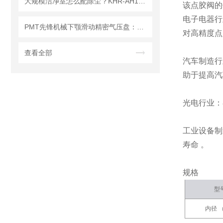
大规模洁净室怎么配除尘？KHR-AH1 vs KTV-MV1 选型指南
该点胶阀的
电子电器行
PMT先锋机械下颚滑动精密气压盘：以品质为基，护航精密加工
对高精度点
查看全部
汽车制造行
助于提高汽
光电行业：
工业设备制
寿命 。
规格
型
内径 