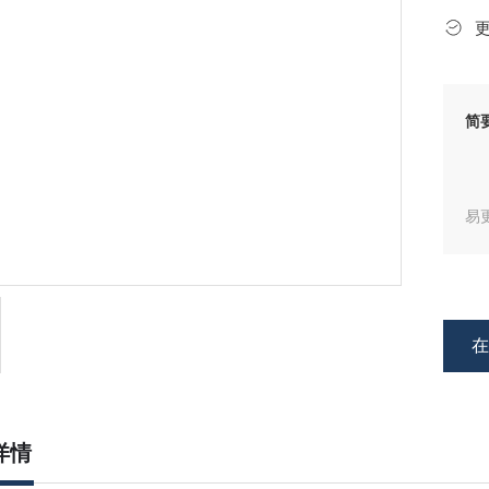
简
易
产
详情