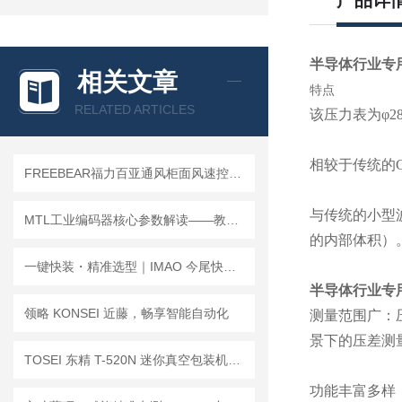
产品详
半导体行业专用差
相关文章
特点
RELATED ARTICLES
该压力表为φ
相较于传统的
FREEBEAR福力百亚通风柜面风速控制技术与节能设计
与传统的小型
MTL工业编码器核心参数解读——教你按数据表精准锁定型号
的内部体积）
一键快装・精准选型｜IMAO 今尾快速锁紧系列选型指南
半导体行业专用差
领略 KONSEI 近藤，畅享智能自动化
测量范围广：压
景下的压差测
TOSEI 东精 T-520N 迷你真空包装机｜常见问题全解・稳定封装无忧
功能丰富多样