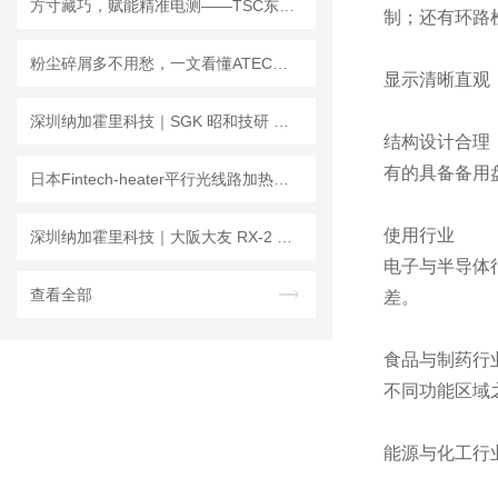
方寸藏巧，赋能精准电测——TSC东京精电分流器TS系列深度解析
制；还有环路
粉尘碎屑多不用愁，一文看懂ATEC爱泰克PV-H系列带防尘孔滚珠怎么选。
显示清晰直观
深圳纳加霍里科技｜SGK 昭和技研 球窝万向回转接头
结构设计合理
有的具备备用
日本Fintech-heater平行光线路加热器在不同工业环境中的安装与调试
使用行业
深圳纳加霍里科技｜大阪大友 RX-2 托盘型油桶搬运车，油桶装卸一步到位！
电子与半导体
查看全部
差。
食品与制药行
不同功能区域
能源与化工行