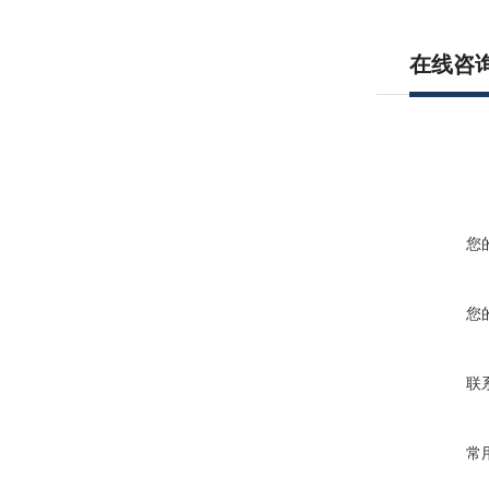
在线咨
您
您
联
常