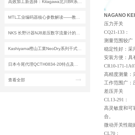
高效加工新选择：Kitagawa北川BR系列动力卡盘，实现01mm TIR精度与极速换爪
NAGANO K
MTL工业编码器核心参数解读——教你按数据表精准锁定型号
压力开关
CQ21-133：
NKS 长野计器NJ8差压数字流量计的工作原理及信号处理流程解析
测量范围较广
Kashiyama樫山工業NeoDry系列干式真空泵产品细节解析
稳定性好：采
安装方便：具
日本今尾代理QCTH0834-20特点及使用场景
CR10-171-1A
高精度测量：
查看全部
工作范围广：压
差压开关
CL13-291：
高灵敏度和可
合。
微动开关性能
CL70：