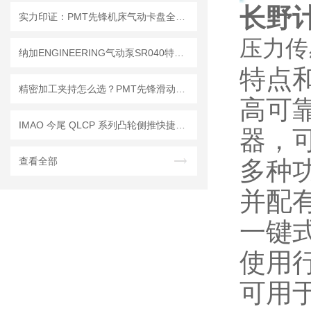
长野
实力印证：PMT先锋机床气动卡盘全系列客户实测数据解读
压力传
纳加ENGINEERING气动泵SR040特性原理
特点
精密加工夹持怎么选？PMT先锋滑动式气动卡盘选型思路解析
高可
IMAO 今尾 QLCP 系列凸轮侧推快捷夹具使用和维护要点解析
器，
查看全部
多种
并配
一键
使用
可用