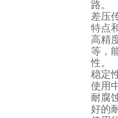
路。
差压
特点
高精
等，
性。
稳定
使用
耐腐
好的