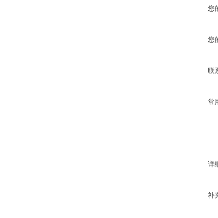
您
您
联
常
详
补