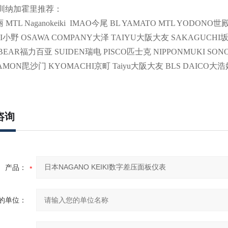
rl深圳纳加霍里推荐：
MTL Naganokeiki IMAO今尾 BL YAMATO MTL YODONO世殿 C
I小野 OSAWA COMPANY大泽 TAIYU大阪大友 SAKAGUCHI
BEAR福力百亚 SUIDEN瑞电 PISCO匹士克 NIPPONMUKI SON
HAMON毘沙门 KYOMACHI京町 Taiyu大阪大友 BLS DAICO大
咨询
产品：
的单位：