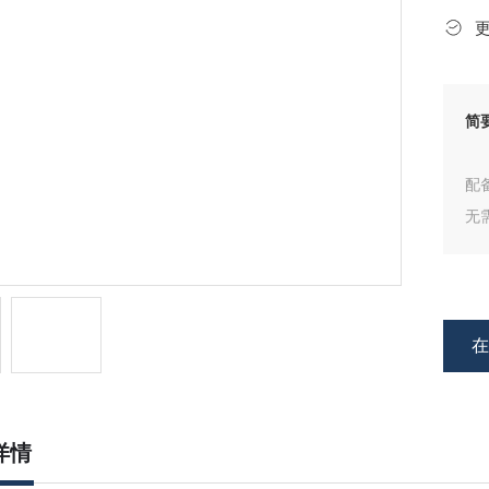
简
配
无
详情