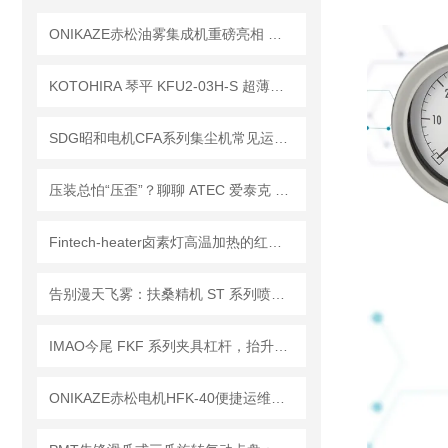
ONIKAZE赤松油雾集成机重磅亮相 以三重核心优势树立工业净化新范式
KOTOHIRA 琴平 KFU2-03H-S 超薄微型 DC FFU 力产线节能降耗
SDG昭和电机CFA系列集尘机常见运维问题解决
压装总怕“压歪”？聊聊 ATEC 爱泰克 FGU-L 低压小型压入自由导向单元
Fintech-heater卤素灯高温加热的红外辐射原理与光谱特性
告别漫天飞雾：扶桑精机 ST 系列喷枪防漆雾反弹的底层逻辑
IMAO今尾 FKF 系列夹具杠杆，抬升解锁自由换向，工装治具快速锁紧通用
ONIKAZE赤松电机HFK-40便捷运维、稳定运行