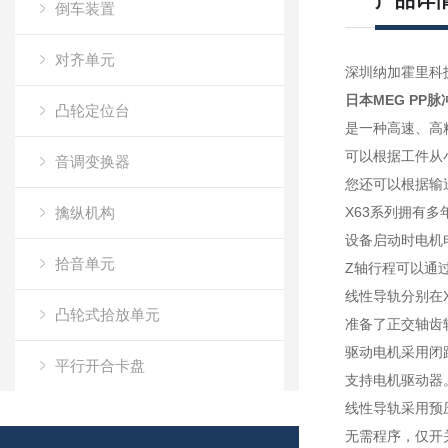
产品详
倒车装置
对齐单元
深圳纳加霍里科
日本MEG PP
凸轮定位台
是一种高速、高
可以根据工件从小
音调变换器
您还可以根据输送
擒纵机构
X63系列拥有
设备启动时电机
拾音单元
Z轴行程可以通
线性导轨分别在X
凸轮式拾放单元
准备了正交轴齿
驱动电机采用闭路
平行开合卡盘
支持电机驱动器
线性导轨采用预
脉冲控制电机X63
无需程序，仅开关