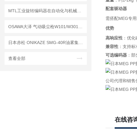
重量
：约1-2k
配套驱动器
MTL工业旋转编码器在自动化与机械制造中的关键作用
需搭配MEG专
OSAWA大泽 气动吸尘枪W101/W301系列｜工业清洁神器，吹吸一体更高效
优势
高响应性
：优化
日本赤松 ONIKAZE SMG-40R油雾集成机——让机床油雾治理回归简单
兼容性
：支持标准
可选编码器
：部
查看全部
公司代理和销售
在线咨