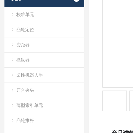
校准单元
凸轮定位
变距器
擒纵器
柔性机器人手
开合夹头
薄型索引单元
凸轮推杆