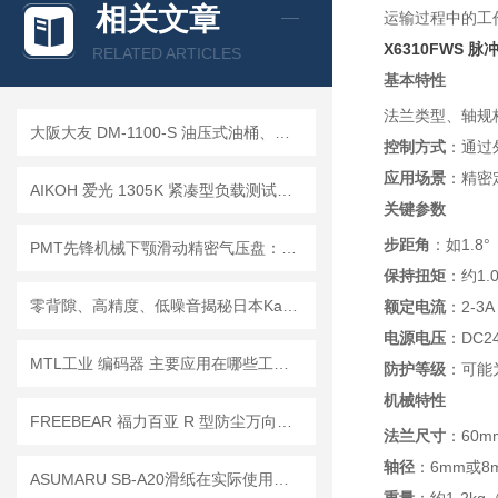
相关文章
运输过程中的工
查看全部产品 >>
X
6310FWS 
RELATED ARTICLES
基本特性
法兰类型、轴规
大阪大友 DM-1100-S 油压式油桶、酸液搬运车简介
控制方式
：通过
应用场景
：精密
AIKOH 爱光 1305K 紧凑型负载测试仪｜小巧机身，精准测量
关键参数
步距角
：如1.
PMT先锋机械下颚滑动精密气压盘：解决精密夹持难题的实用之选
保持扭矩
：约1.
零背隙、高精度、低噪音揭秘日本Kamo加茂精工TCG精密传动技术亮点
额定电流
：2-
电源电压
：DC2
MTL工业 编码器 主要应用在哪些工业场景？
防护等级
：可能为
机械特性
FREEBEAR 福力百亚 R 型防尘万向球，360° 移位顺滑不卡滞！
法兰尺寸
：60m
轴径
：6mm或
ASUMARU SB-A20滑纸在实际使用中，有哪些操作技巧或注意事项？