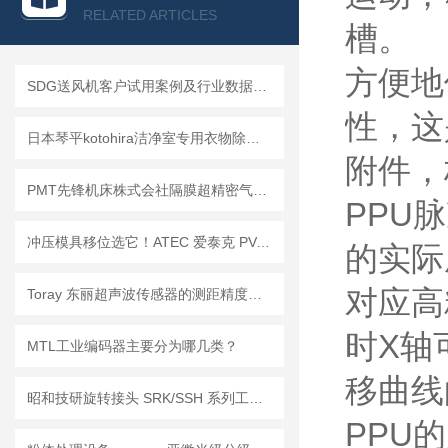
查看全部产品 >>
RELATED ARTICLES
槽。
方便地
SDG送风机客户试用案例及行业数据洞察
性，这
日本琴平kotohira洁净室专用衣物除尘器KHR-C01C产品说明
附件，
PMT先锋机床株式会社隔膜超精密气动卡盘4HN6/4HN8产品详细介绍
PPU
冲压模具移位选它！ATEC 爱泰克 PV-CAM 系列凸轮销孔万向球
的实际
对应高
Toray 东丽超声波传感器的测距精度校准操作指南
时X轴
MTL工业编码器主要分为哪几类？
移曲线
昭和技研旋转接头 SRK/SSH 系列工况选型指南，按需匹配更省心
PPU