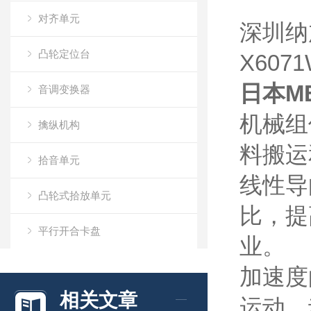
对齐单元
深圳纳
凸轮定位台
X60
日本M
音调变换器
机械组
擒纵机构
料搬运
拾音单元
线性导
凸轮式拾放单元
比，提
平行开合卡盘
业。
脉冲控制电机X63
加速度
相关文章
运动，