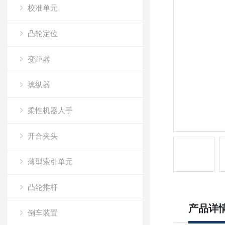
校准单元
凸轮定位
变距器
擒纵器
柔性机器人手
开合夹头
薄型索引单元
凸轮推杆
产品详
倒车装置